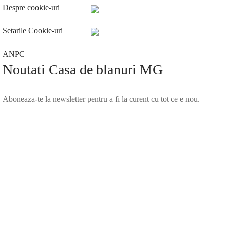
Despre cookie-uri
Setarile Cookie-uri
ANPC
Noutati Casa de blanuri MG
Aboneaza-te la newsletter pentru a fi la curent cu tot ce e nou.
©2025 Blana.ro . Toate drepturile rezervate.
↓
Contact Us
Contact Form
Name
Phone