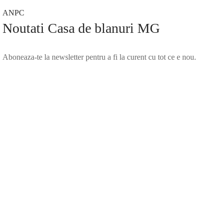
ANPC
Noutati Casa de blanuri MG
Aboneaza-te la newsletter pentru a fi la curent cu tot ce e nou.
©2025 Blana.ro . Toate drepturile rezervate.
↓
Contact Us
Contact Form
Name
Phone
Email