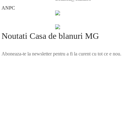
ANPC
Noutati Casa de blanuri MG
Aboneaza-te la newsletter pentru a fi la curent cu tot ce e nou.
©2025 Blana.ro . Toate drepturile rezervate.
↓
Contact Us
Contact Form
Name
Phone