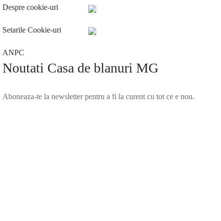
Despre cookie-uri
Setarile Cookie-uri
ANPC
Noutati Casa de blanuri MG
Aboneaza-te la newsletter pentru a fi la curent cu tot ce e nou.
©2025 Blana.ro . Toate drepturile rezervate.
↓
Contact Us
Contact Form
Name
Phone