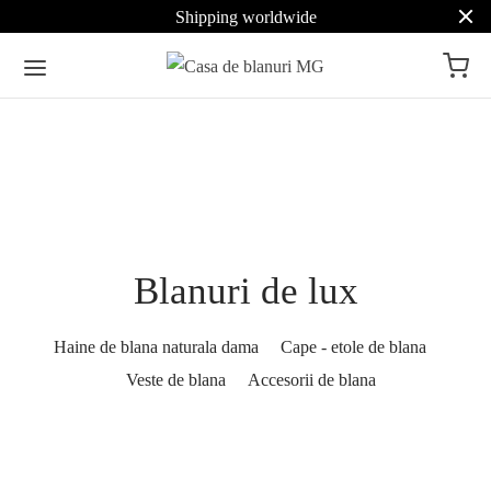
Shipping worldwide
Pret
Culoare
Blanuri de lux
Maro
78
Haine de blana naturala dama
Cape - etole de blana
Alb
37
Veste de blana
Accesorii de blana
Negru
84