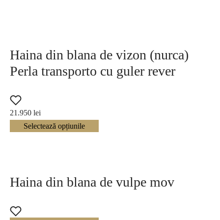
Mov
15
Gri
72
Haina din blana de vizon (nurca)
Perla transporto cu guler rever
Bej
87
Multicolor
11
21.950
lei
Selectează opțiunile
Albastru
44
Alb-negru
12
Haina din blana de vulpe mov
Roz
20