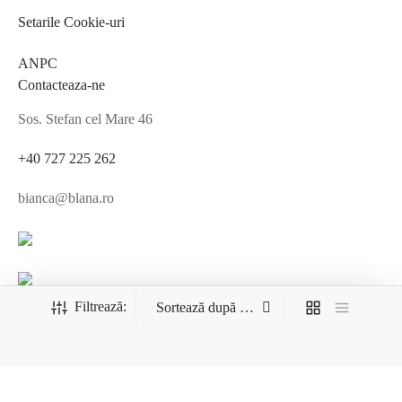
Setarile Cookie-uri
ANPC
Contacteaza-ne
Sos. Stefan cel Mare 46
+40 727 225 262
bianca@blana.ro
Noutati Casa de blanuri MG
Filtrează:
Aboneaza-te la newsletter pentru a fi la curent cu tot ce e nou.
©2025 Blana.ro . Toate drepturile rezervate.