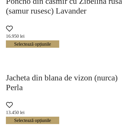
Poncho din casmir cu Zibelina rusa
(samur rusesc) Lavander
Blana naturala de Vulpe
(123)
Sable fur
(13)
16.950
lei
Selectează opțiunile
Jacheta din blana de vizon (nurca)
Perla
13.450
lei
Selectează opțiunile