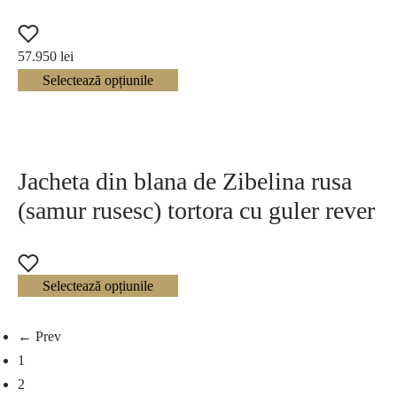
57.950
lei
Selectează opțiunile
Jacheta din blana de Zibelina rusa
(samur rusesc) tortora cu guler rever
Selectează opțiunile
← Prev
1
2