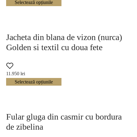
Selectează opțiunile
Verde
5
Rosu
5
Jacheta din blana de vizon (nurca)
Brown
6
Golden si textil cu doua fete
Beige
8
11.950
lei
Selectează opțiunile
Purple
1
Gluga
Cu gluga
57
Fular gluga din casmir cu bordura
de zibelina
Fara gluga
376