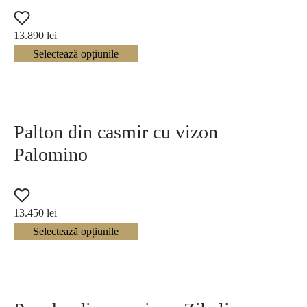
Hoodless
11
13.890
lei
Selectează opțiunile
Hooded
3
Tipul blanii
Alte tipuri de blana
(1)
Palton din casmir cu vizon
Blana de Chinchilla
(8)
Palomino
Blana de Finnracoon
(1)
Blana de lynx (bobcat)
(11)
13.450
lei
Selectează opțiunile
Blana de Swakara
(1)
Blana de Vizon (nurca)
(314)
Blana de Zibelina (samur)
(40)