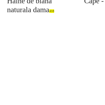
Haine de blana
Cape -
naturala dama
418