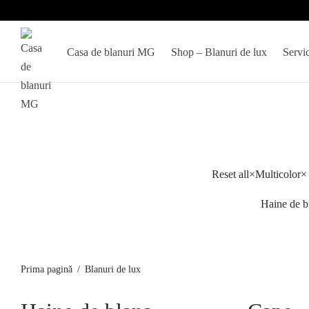
Casa de blanuri MG
Shop – Blanuri de lux
Servic
Reset all
×
Multicolor
×
Haine de b
Prima pagină
/
Blanuri de lux