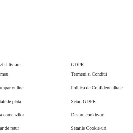
ana de vizon / nurca
Jacheta din blana de vizon / nurc
Silver Blue model 6347
Blue și alb model 5611
țul
Prețul
Prețul
Prețul
.000
lei
12.750
lei
9.990
lei
ial a
curent
inițial a
curent
ă opțiunile
Selectează opțiunile
:
este:
fost:
este:
250 lei.
13.000 lei.
12.750 lei.
9.990 lei.
 si livrare
GDPR
 meu
Termeni si Conditii
mpar online
Politica de Confidentialitate
ati de plata
Setari GDPR
ea comenzilor
Despre cookie-uri
r de retur
Setarile Cookie-uri