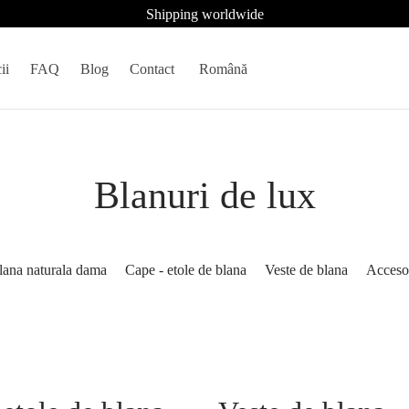
Shipping worldwide
ii
FAQ
Blog
Contact
Română
Blanuri de lux
lana naturala dama
Cape - etole de blana
Veste de blana
Accesor