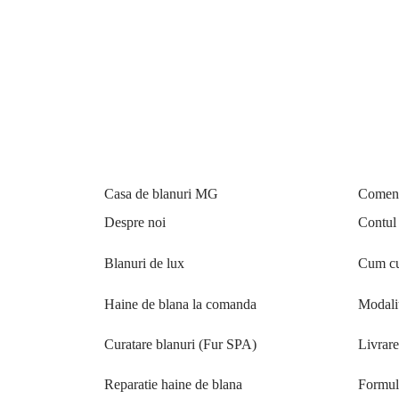
Jacheta din blana de vizon / nurca Silver
Jacheta din bl
Blue și alb model Daniela
Scanbrown și 
Pre
16.250
lei
13
19.450
lei
iniț
Selecteaz
Selectează opțiunile
fost
16.
Casa de blanuri MG
Comenzi
Despre noi
Contul
Blanuri de lux
Cum cu
Haine de blana la comanda
Modalit
Curatare blanuri (Fur SPA)
Livrar
Reparatie haine de blana
Formula