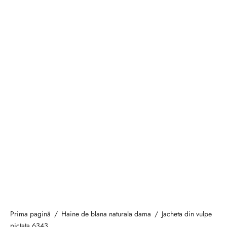
Prima pagină
/
Haine de blana naturala dama
/
Jacheta din vulpe
pictata 6343