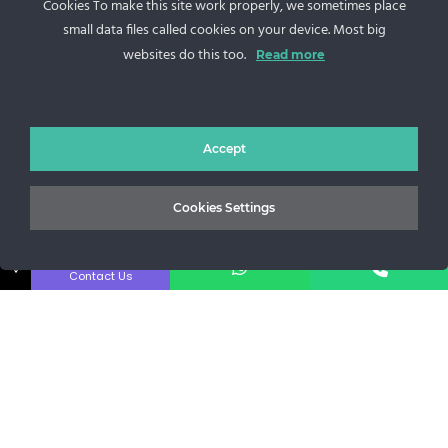
Cookies To make this site work properly, we sometimes place
Sos. Stefan cel Mare 46
small data files called cookies on your device. Most big
websites do this too.
Read more
+40 727 225 262
bianca@blana.ro
Accept
Cookies Settings
↓
Contact Us
Noutati Casa de blanuri MG
Aboneaza-te la newsletter pentru a fi la curent cu tot ce e
nou.