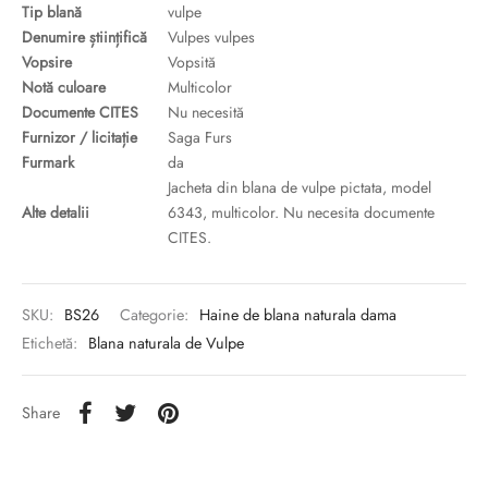
Tip blană
vulpe
Denumire științifică
Vulpes vulpes
Vopsire
Vopsită
Notă culoare
Multicolor
Documente CITES
Nu necesită
Furnizor / licitație
Saga Furs
Furmark
da
Jacheta din blana de vulpe pictata, model
Alte detalii
6343, multicolor. Nu necesita documente
CITES.
SKU:
BS26
Categorie:
Haine de blana naturala dama
Etichetă:
Blana naturala de Vulpe
Share