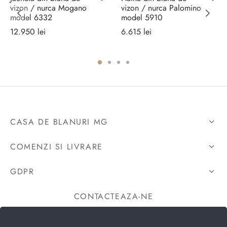
vizon / nurca Mogano
vizon / nurca Palomino
model 6332
model 5910
12.950
lei
6.615
lei
Selectează
Selectează
opțiunile
opțiunile
 lei.
CASA DE BLANURI MG
COMENZI SI LIVRARE
GDPR
CONTACTEAZA-NE