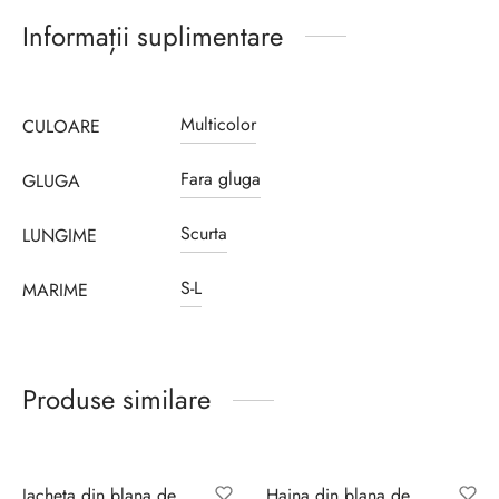
Informații suplimentare
Multicolor
CULOARE
Fara gluga
GLUGA
Scurta
LUNGIME
S-L
MARIME
Produse similare
Jacheta din blana de
Haina din blana de