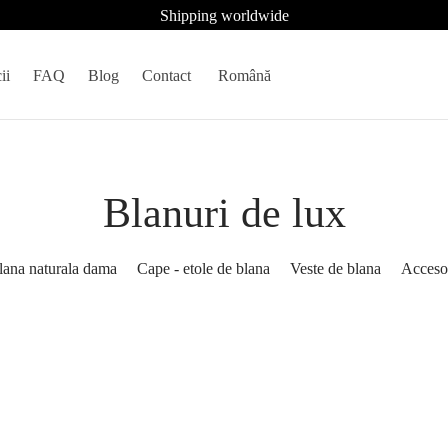
Shipping worldwide
ii
FAQ
Blog
Contact
Română
Blanuri de lux
lana naturala dama
Cape - etole de blana
Veste de blana
Accesor