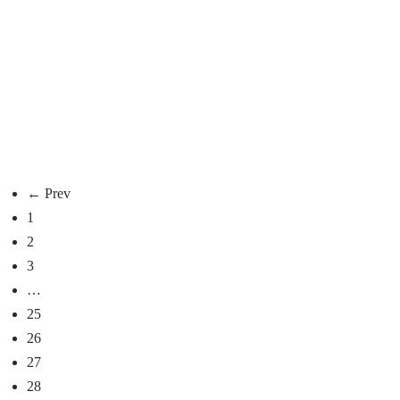
Jacheta din vizon / nurca Safir model
Jacheta din v
Giulia
Platinum mod
13.990
lei
13.450
lei
Selectează opțiunile
Selecteaz
← Prev
1
2
3
…
25
26
27
28