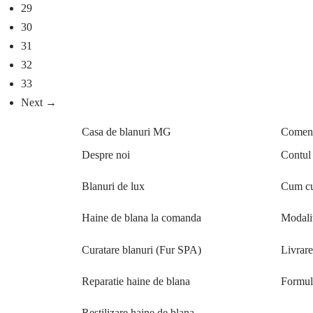
29
30
31
32
33
Next →
Casa de blanuri MG
Comenzi
Despre noi
Contul
Blanuri de lux
Cum cu
Haine de blana la comanda
Modalit
Curatare blanuri (Fur SPA)
Livrar
Reparatie haine de blana
Formula
Restilizare haine de blana