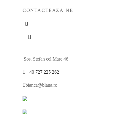
CONTACTEAZA-NE
mente.
este ani la orice eveniment.
Sos. Stefan cel Mare 46
e.
+40 727 225 262
ci de ani.
bianca@blana.ro