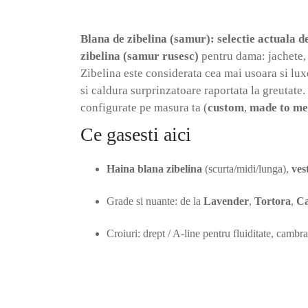
fina
Selectează opțiunile
si
Blana de zibelina (samur): selectie actuala 
usoara;
zibelina (samur rusesc)
pentru dama: jachete, p
executie
Zibelina este considerata cea mai usoara si luxo
de
si caldura surprinzatoare raportata la greutate
maiestru
configurate pe masura ta (
custom
,
made to me
si
Ce gasesti aici
finisaje
premium;
Haina blana zibelina
(scurta/midi/lunga),
ves
ideale
pentru
Grade si nuante: de la
Lavender
,
Tortora
,
C
colectii
capsula
Croiuri: drept / A-line pentru fluiditate, cambr
si
cadouri
Servicii atelier:
la comanda
,
restilizare
,
reparat
speciale.
Cauti o
zibelina rusa (samur rusesc)
ultra-usoara, 
Showroom: Sos. Stefan cel Mare 46, Bucuresti • Program: L–