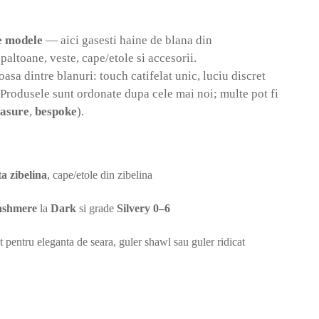
de modele
— aici gasesti haine de blana din
altoane, veste, cape/etole si accesorii.
asa dintre blanuri: touch catifelat unic, luciu discret
. Produsele sunt ordonate dupa cele mai noi; multe pot fi
asure
,
bespoke
).
ta zibelina
, cape/etole din zibelina
ashmere
la
Dark
si grade
Silvery 0–6
at pentru eleganta de seara, guler shawl sau guler ridicat
ie
,
Fur SPA
„usoara ca un fulg”? Selectam impreuna pieile si designul pentru impact 
V 10–18, S 10–15 • Tel: