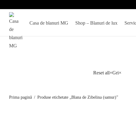
Casa de blanuri MG
Shop – Blanuri de lux
Servic
Haine
Reset all
×
Gri
×
din
samur
(zibelina)
Prima pagină
/
Produse etichetate „Blana de Zibelina (samur)”
-
lux
clasic,
Jacheta din blana de zibelina rusa (samur)
fibra
Barguzinsky Dark Silvery 3 model Nova