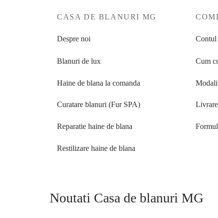
+40 727 225 262
• Email:
CASA DE BLANURI MG
COME
bianca@blana.ro
Despre noi
Contul
Ghid de alegere – haina de bl
Blanuri de lux
Cum cu
Lux discret „every-occasion”
: jacheta zibeli
Haine de blana la comanda
Modalit
Statement de seara
: capa/etola zibelina – cau
Curatare blanuri (Fur SPA)
Livrar
Layering ultralight
: vesta zibelina – caldura
Reparatie haine de blana
Formula
Piesa de patrimoniu
: palton zibelina lung, ca
Restilizare haine de blana
La zibelina conteaza mult calitatea pieilor si a manufacturarii
Consultanta & probe
Discutam culoarea si tonalitatea dorita, alegem croiul p
Noutati Casa de blanuri MG
stabilim configurarea pe masura (
custom
/
MTM
/
b