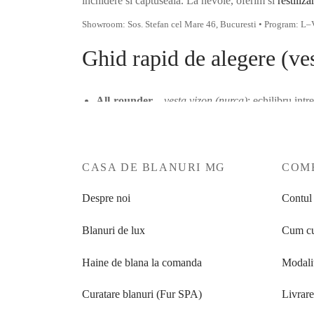
inchidere si captuseala. La nevoie, oferim si
restiliza
showroom.
Showroom: Sos. Stefan cel Mare 46, Bucuresti • Program: L–
Ghid rapid de alegere (ves
All-rounder
–
vesta vizon (nurca)
: echilibru intr
Statement
–
vesta vulpe
: volum, efect vizual pute
Ultra-usor
–
vesta zibelina
: cadere moale, caldura
CASA DE BLANURI MG
COME
Despre noi
Contul
Animal print
–
vesta lynx
: pattern distinct, efec
Blanuri de lux
Cum cu
Soft absolut
–
vesta chinchilla
: atingere unica, pe
Toate pot fi adaptate pe masura ta si pe stilul tinutelor tale (u
Haine de blana la comanda
Modalit
Consultanta la atelier
Curatare blanuri (Fur SPA)
Livrar