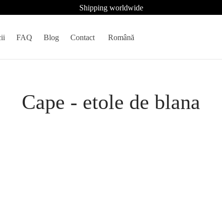
Shipping worldwide
ii
FAQ
Blog
Contact
Română
Cape - etole de blana
a de vizon Blackglama
Etola din blana de vizon Blackg
a