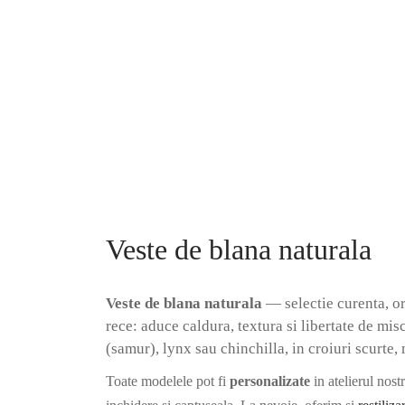
2.490
lei
pentru
5.990
lei
Selectează opțiunile
tinute
Selecteaz
de
seara:
Capa din blana de vizon / nurca model
vizon,
Pocket
vulpe,
Bolero din bl
2.793
lei
model 5641-V
lynx,
Selectează opțiunile
samur;
3.450
lei
Selecteaz
look
rafinat,
Veste de blana naturala
caldura
reala;
Veste de blana naturala
— selectie curenta, o
livrare
rece: aduce caldura, textura si libertate de mis
rapida
(samur), lynx sau chinchilla, in croiuri scurte,
si
consiliere
Toate modelele pot fi
personalizate
in atelierul nos
in