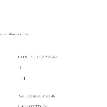
 sub paltoane subtiri.
CONTACTEAZA-NE
Sos. Stefan cel Mare 46
+40 727 225 262