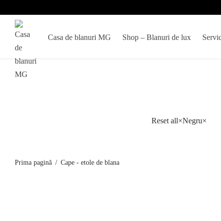
Casa de blanuri MG
Shop – Blanuri de lux
Servic
Selectie
Reset all
×
Negru
×
de
cape
si
Prima pagină
/
Cape - etole de blana
etole
din
blana
Etola din blana de vulpe Shadow Black
Capa din blan
naturală
model Roxan