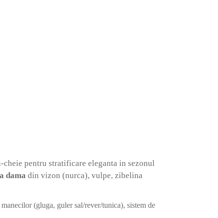
3.450
lei
Selectează opțiunile
nurca
-cheie pentru stratificare eleganta in sezonul
na dama
din vizon (nurca), vulpe, zibelina
anecilor (gluga, guler sal/rever/tunica), sistem de