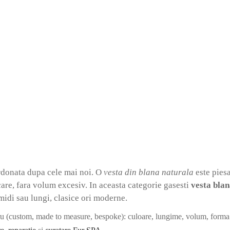
7.490
lei
Selectează opțiunile
ă opțiunile
Capa din blana de vizon negru / 
model Roxana
ana de vizon negru / nurca
2.750
lei
alentino
Selectează opțiunile
ă opțiunile
rdonata dupa cele mai noi. O
vesta din blana naturala
este piesa
care, fara volum excesiv. In aceasta categorie gasesti
vesta bla
 midi sau lungi, clasice ori moderne.
tru (custom, made to measure, bespoke): culoare, lungime, volum, forma m