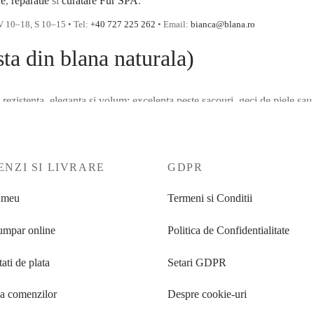
re
,
reparatie
si
curatare Fur SPA
.
V 10–18, S 10–15 • Tel:
+40 727 225 262
• Email:
bianca@blana.ro
ta din blana naturala)
e rezistenta, eleganta si volum; excelenta peste sacouri, geci de piele sau
rnic; se potriveste cu denim, piele sau tricotaje groase.
 ridicata, lux discret.
NZI SI LIVRARE
GDPR
 meu
Termeni si Conditii
t vizual maxim.
mpar online
Politica de Confidentialitate
ntru ocazii; necesita intretinere atenta.
rban, business, smart casual, seara).
ati de plata
Setari GDPR
ea comenzilor
Despre cookie-uri