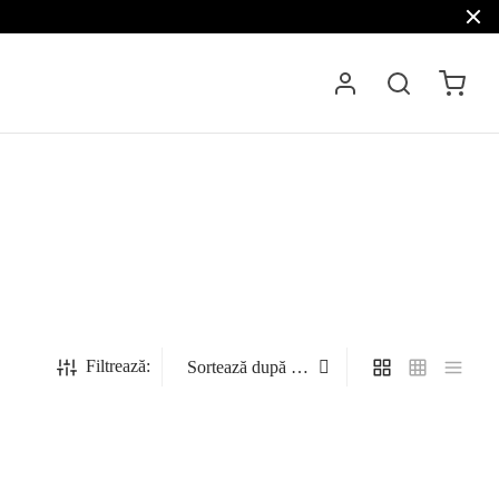
Filtrează:
lama
Capa din nurca / vizon negru model
Georgiana