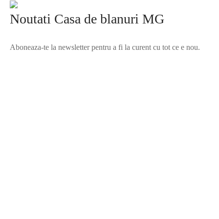
Noutati Casa de blanuri MG
Aboneaza-te la newsletter pentru a fi la curent cu tot ce e nou.
©2025 Blana.ro . Toate drepturile rezervate.
↓
Contact Us
Contact Form
Name
Phone
Email