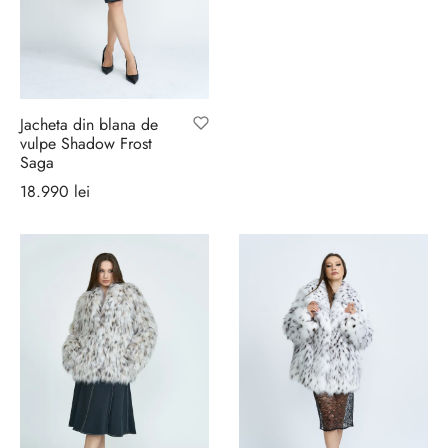
sorii de blana
are blanuri (Fur SPA)
Jacheta din blana de
vulpe Shadow Frost
Saga
18.990
lei
Selectează
opțiunile