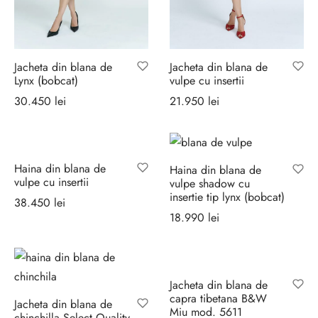
Jacheta din blana de
Jacheta din blana de
Lynx (bobcat)
vulpe cu insertii
30.450
lei
21.950
lei
Selectează
Selectează
opțiunile
opțiunile
Haina din blana de
Haina din blana de
vulpe cu insertii
vulpe shadow cu
insertie tip lynx (bobcat)
38.450
lei
18.990
lei
Selectează
Selectează
opțiunile
opțiunile
Jacheta din blana de
capra tibetana B&W
Jacheta din blana de
Miu mod. 5611
chinchilla Select Quality