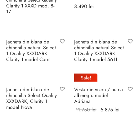
Clarity 1 XXXD mod. 8-
3.490
lei
17
Selectează
Selectează
opțiunile
opțiunile
Jacheta din blana de
Jacheta din blana de
chinchilla natural Select
chinchilla natural Select
1 Quality XXXDARK
1 Quality XXXDARK
Clarity 1 model Caret
Clarity 1 model 5611
Selectează
Selectează
opțiunile
opțiunile
Sale!
Jacheta din blana de
Vesta din vizon / nurca
chinchilla Select Quality
alb-negru model
XXXDARK, Clarity 1
Adriana
model Nova
Prețul
Prețul
11.750
lei
5.875
lei
Selectează
inițial a
curent
Selectează
opțiunile
fost:
este:
opțiunile
11.750 lei.
5.875 lei