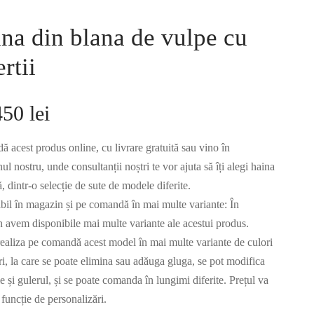
na din blana de vulpe cu
ertii
450
lei
 acest produs online, cu livrare gratuită sau vino în
l nostru, unde consultanții noștri te vor ajuta să îți alegi haina
ă, dintr-o selecție de sute de modele diferite.
bil în magazin și pe comandă în mai multe variante: În
 avem disponibile mai multe variante ale acestui produs.
ealiza pe comandă acest model în mai multe variante de culori
ri, la care se poate elimina sau adăuga gluga, se pot modifica
 și gulerul, și se poate comanda în lungimi diferite. Prețul va
 funcție de personalizări.