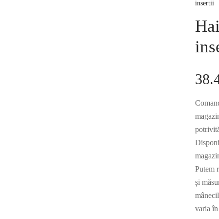
insertii
Hai
ins
38.
Comandă
magazinu
potrivit
Disponi
magazin
Putem r
și măsu
mânecile
varia în