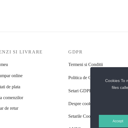
4.290
lei
0
lei
Selectează opțiunile
lectează opțiunile
NZI SI LIVRARE
GDPR
 meu
Termeni si Conditii
mpar online
Politica de Confidentialitate
Cookies To m
ati de plata
files cal
Setari GDPR
ea comenzilor
Despre cookie-uri
r de retur
Setarile Cookie-uri
Accept