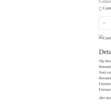
Contact
Coma
Deta
Tip bla
Denumire
Notă cu
Docume
Furnizor
Furmar
Alte det