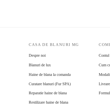
5.990
lei
12.99
Selectează opțiunile
Se
CASA DE BLANURI MG
COME
Despre noi
Contul
Blanuri de lux
Cum cu
Haine de blana la comanda
Modalit
Curatare blanuri (Fur SPA)
Livrar
Reparatie haine de blana
Formula
Restilizare haine de blana