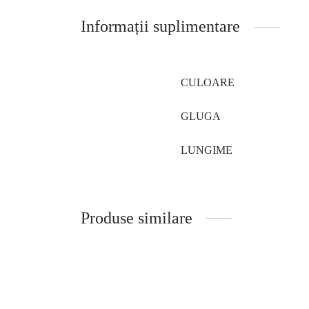
Informații suplimentare
CULOARE
GLUGA
LUNGIME
Produse similare
Jacheta din blana de vizon / nurca și
Jacheta
vulpe argintie model Adriana
Scanbr