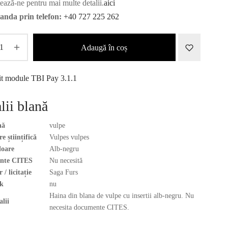
ează-ne pentru mai multe detalii.
aici
nda prin telefon:
+40 727 225 262
Adaugă în coș
lii blană
nă
vulpe
 științifică
Vulpes vulpes
loare
Alb-negru
nte CITES
Nu necesită
 / licitație
Saga Furs
k
nu
Haina din blana de vulpe cu insertii alb-negru. Nu
alii
necesita documente CITES.