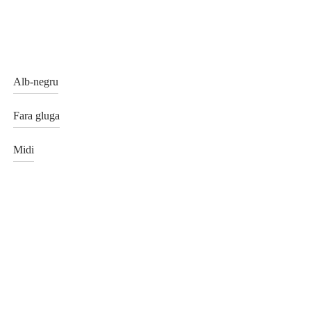
Alb-negru
Fara gluga
Midi
 din blana de vizon / nurca
Jacheta din blana de vulpe golde
own model 6135