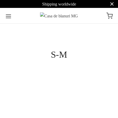
Shipping worldwide
Pret
S-M
Culoare
Maro
24
Alb
12
Jacheta din vizon maro
Haina din blana de
mogano 5611
Zibelina rusa (samur
rusesc) Dark Silvery 3
Negru
15
4.490
lei
Selectează opțiunile
Selectează opțiunile