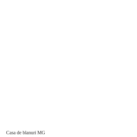
Blana naturala de Vulpe
(123)
Sable fur
(13)
Casa de blanuri MG