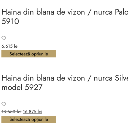
Haina din blana de vizon / nurca Pa
5910
6.615
lei
Selectează opțiunile
Haina din blana de vizon / nurca Silv
model 5927
Prețul
Prețul
18.650
lei
16.875
lei
inițial a
curent
Selectează opțiunile
fost:
este: