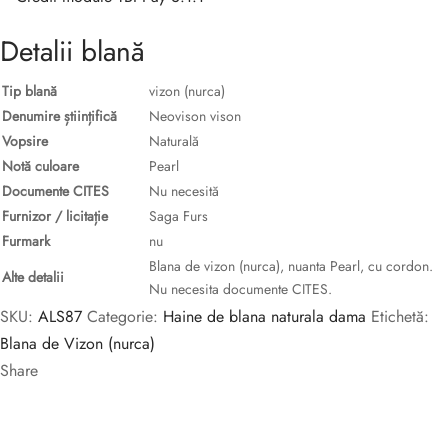
Detalii blană
Tip blană
vizon (nurca)
Denumire științifică
Neovison vison
Vopsire
Naturală
Notă culoare
Pearl
Documente CITES
Nu necesită
Furnizor / licitație
Saga Furs
Furmark
nu
Blana de vizon (nurca), nuanta Pearl, cu cordon.
Alte detalii
Nu necesita documente CITES.
SKU:
ALS87
Categorie:
Haine de blana naturala dama
Etichetă:
Blana de Vizon (nurca)
Share