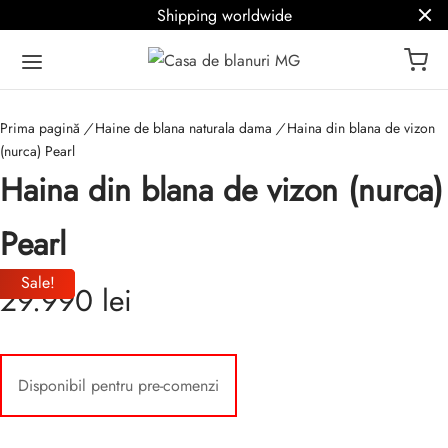
Shipping worldwide
Prima pagină
/
Haine de blana naturala dama
/
Haina din blana de vizon
(nurca) Pearl
Haina din blana de vizon (nurca)
Pearl
Sale!
Sale!
29.990
lei
Disponibil pentru pre-comenzi