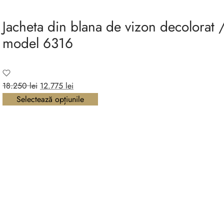
18.650 lei.
16.875 lei.
Jacheta din blana de vizon decolorat 
model 6316
Prețul
Prețul
18.250
lei
12.775
lei
inițial a
curent
Selectează opțiunile
fost:
este:
18.250 lei.
12.775 lei.