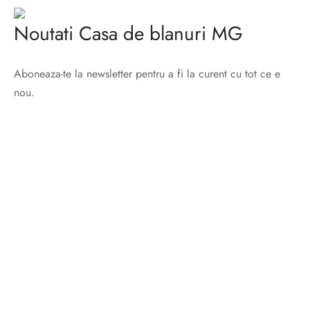
Noutati Casa de blanuri MG
Aboneaza-te la newsletter pentru a fi la curent cu tot ce e
nou.
©2025 Blana.ro . Toate drepturile rezervate.
↓
Contact Us
Contact Form
Name
Phone