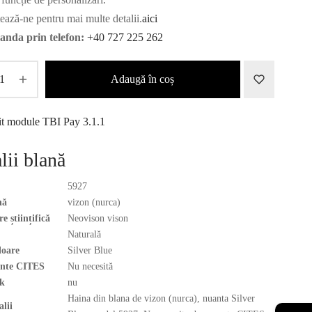
ează-ne pentru mai multe detalii.
aici
nda prin telefon:
+40 727 225 262
Adaugă în coș
lii blană
5927
nă
vizon (nurca)
 științifică
Neovison vison
Naturală
loare
Silver Blue
nte CITES
Nu necesită
k
nu
Haina din blana de vizon (nurca), nuanta Silver
alii