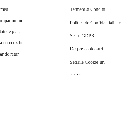
 meu
Termeni si Conditii
mpar online
Politica de Confidentialitate
ati de plata
Setari GDPR
ea comenzilor
Despre cookie-uri
r de retur
Setarile Cookie-uri
ANPC
Noutati Casa de blanuri MG
Aboneaza-te la newsletter pentru a fi la curent cu tot ce e nou.