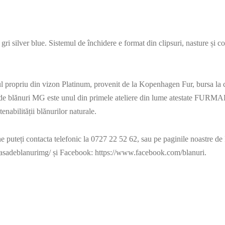
 gri silver blue. Sistemul de închidere e format din clipsuri, nasture și c
erul propriu din vizon Platinum, provenit de la Kopenhagen Fur, bursa la
 de blănuri MG este unul din primele ateliere din lume atestate FURM
stenabilității blănurilor naturale.
ne puteți contacta telefonic la 0727 22 52 62, sau pe paginile noastre de
asadeblanurimg/ și Facebook: https://www.facebook.com/blanuri.