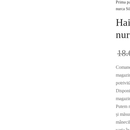
Prima p
nurca Si
Hai
nur
18
Comandă
magazinu
potrivit
Disponi
magazin
Putem r
și măsu
mânecile
varia în