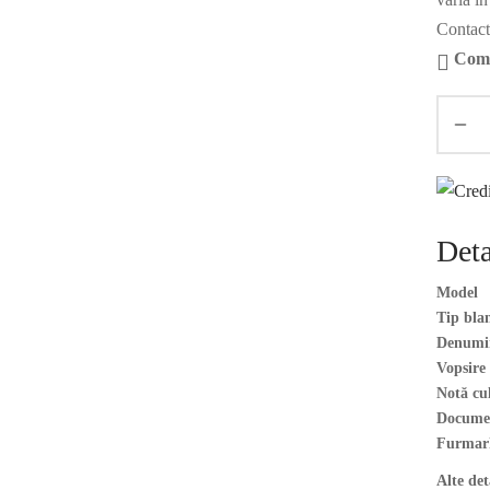
Contact
Coma
Deta
Model
Tip bla
Denumire
Vopsire
Notă cu
Docume
Furmar
Alte det