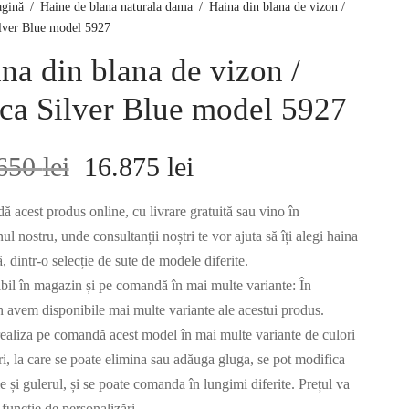
agină
/
Haine de blana naturala dama
/
Haina din blana de vizon /
lver Blue model 5927
na din blana de vizon /
ca Silver Blue model 5927
Prețul
Prețul
.650
lei
16.875
lei
inițial a
curent
 acest produs online, cu livrare gratuită sau vino în
l nostru, unde consultanții noștri te vor ajuta să îți alegi haina
fost:
este:
ă, dintr-o selecție de sute de modele diferite.
bil în magazin și pe comandă în mai multe variante: În
18.650 lei.
16.875 lei.
 avem disponibile mai multe variante ale acestui produs.
ealiza pe comandă acest model în mai multe variante de culori
ri, la care se poate elimina sau adăuga gluga, se pot modifica
 și gulerul, și se poate comanda în lungimi diferite. Prețul va
 funcție de personalizări.