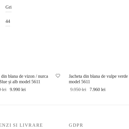
Gri
44
e!
Sale!
 din blana de vizon / nurca
Jacheta din blana de vulpe verde
Blue și alb model 5611
model 5611
Prețul
Prețul
Prețul
Prețul
0
lei
9.990
lei
9.950
lei
7.960
lei
inițial a
curent
inițial a
curent
lectează opțiunile
Selectează opțiunile
fost:
este:
fost:
este:
12.750 lei.
9.990 lei.
9.950 lei.
7.960 lei.
NZI SI LIVRARE
GDPR