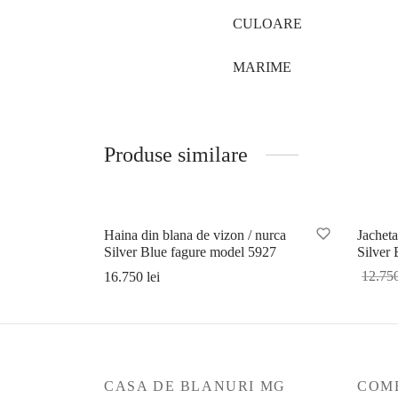
CULOARE
MARIME
Produse similare
Sal
Haina din blana de vizon / nurca
Jacheta
Silver Blue fagure model 5927
Silver 
12.75
16.750
lei
Se
Selectează opțiunile
CASA DE BLANURI MG
COME