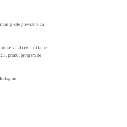
ordon și este prevăzută cu
 care se vând cele mai bune
ARK, primul program de
 Instagram