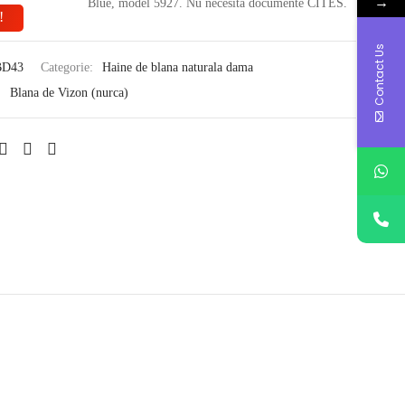
→
Blue, model 5927. Nu necesita documente CITES.
!
Contact Us
BD43
Categorie:
Haine de blana naturala dama
:
Blana de Vizon (nurca)