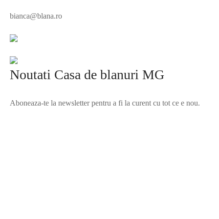
bianca@blana.ro
Noutati Casa de blanuri MG
Aboneaza-te la newsletter pentru a fi la curent cu tot ce e nou.
©2025 Blana.ro . Toate drepturile rezervate.
↓
Contact Us
Contact Form
Name
Phone