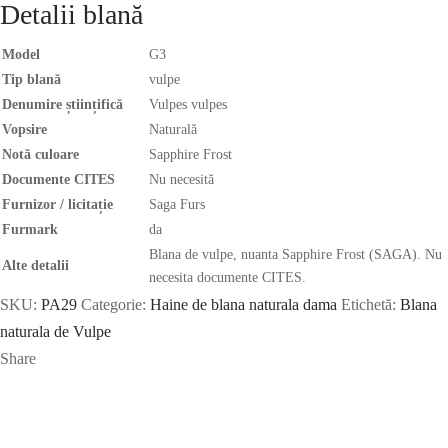
Detalii blană
Model
G3
Tip blană
vulpe
Denumire științifică
Vulpes vulpes
Vopsire
Naturală
Notă culoare
Sapphire Frost
Documente CITES
Nu necesită
Furnizor / licitație
Saga Furs
Furmark
da
Blana de vulpe, nuanta Sapphire Frost (SAGA). Nu
Alte detalii
necesita documente CITES.
SKU:
PA29
Categorie:
Haine de blana naturala dama
Etichetă:
Blana
naturala de Vulpe
Share