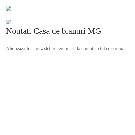
Noutati Casa de blanuri MG
Aboneaza-te la newsletter pentru a fi la curent cu tot ce e nou.
©2025 Blana.ro . Toate drepturile rezervate.
↓
Contact Us
Contact Form
Name
Phone