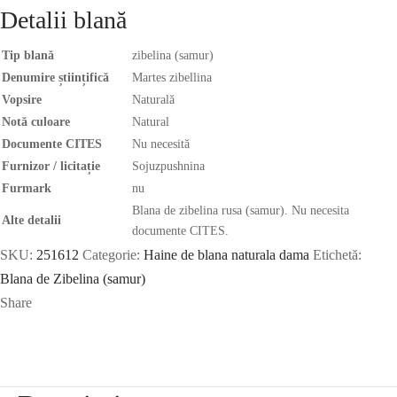
Detalii blană
Tip blană
zibelina (samur)
Denumire științifică
Martes zibellina
Vopsire
Naturală
Notă culoare
Natural
Documente CITES
Nu necesită
Furnizor / licitație
Sojuzpushnina
Furmark
nu
Blana de zibelina rusa (samur). Nu necesita
Alte detalii
documente CITES.
SKU:
251612
Categorie:
Haine de blana naturala dama
Etichetă:
Blana de Zibelina (samur)
Share