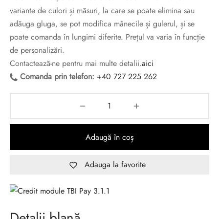
variante de culori și măsuri, la care se poate elimina sau
adăuga gluga, se pot modifica mânecile și gulerul, și se
poate comanda în lungimi diferite. Prețul va varia în funcție
de personalizări.
Contactează-ne pentru mai multe detalii.
aici
Comanda prin telefon:
+40 727 225 262
Adaugă în coș
Adauga la favorite
Detalii blană