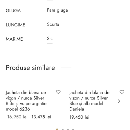
Fara gluga
GLUGA
Scurta
LUNGIME
S-L
MARIME
Produse similare
Sale!
Jacheta din blana de
Jacheta din blana de
vizon / nurca Silver
vizon / nurca Silver
Blue și vulpe argintie
Blue și alb model
model 6236
Daniela
Prețul
Prețul
16.950
lei
13.475
lei
19.450
lei
inițial a
curent
Selectează
Selectează