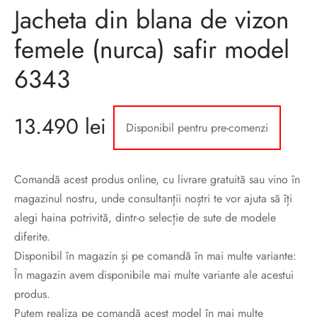
sorii de blana
are blanuri (Fur SPA)
Jacheta din blana de vizon
femele (nurca) safir model
6343
13.490
lei
Disponibil pentru pre-comenzi
Comandă acest produs online, cu livrare gratuită sau vino în
magazinul nostru, unde consultanții noștri te vor ajuta să îți
alegi haina potrivită, dintr-o selecție de sute de modele
diferite.
Disponibil în magazin și pe comandă în mai multe variante:
În magazin avem disponibile mai multe variante ale acestui
produs.
Putem realiza pe comandă acest model în mai multe