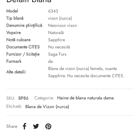
Model
6343
Tip blană
vizon (nurca)
Denumire științifică
Neovison vison
Vopsire
Naturală
Notă culoare
Sapphire
Documente CITES
Nu necesită
Furnizor / licitație
Saga Furs
Furmark
da
Blana de vizon (nurca) femela, nuanta
Alte detalii
Sapphire. Nu necesita documente CITES.
SKU:
BP86
Categorie:
Haine de blana naturala dama
Etichetă:
Blana de Vizon (nurca)
Share