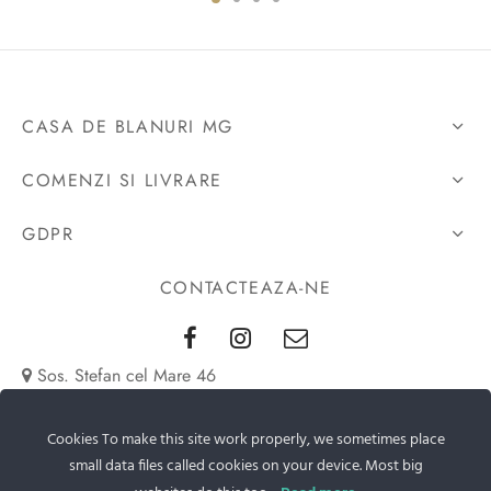
fost:
este:
opțiunile
opțiunile
16.950 lei.
13.475 lei.
CASA DE BLANURI MG
COMENZI SI LIVRARE
GDPR
CONTACTEAZA-NE
Sos. Stefan cel Mare 46
+40 727 225 262
Cookies To make this site work properly, we sometimes place
small data files called cookies on your device. Most big
bianca@blana.ro