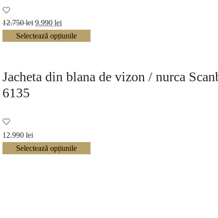
Prețul
Prețul
12.750
lei
9.990
lei
inițial a
curent
Selectează opțiunile
fost:
este:
12.750 lei.
9.990 lei.
Jacheta din blana de vizon / nurca Sc
6135
12.990
lei
Selectează opțiunile