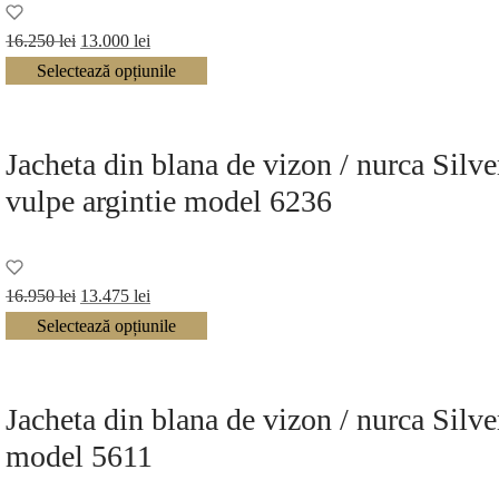
Prețul
Prețul
16.250
lei
13.000
lei
inițial a
curent
Selectează opțiunile
fost:
este:
16.250 lei.
13.000 lei.
Jacheta din blana de vizon / nurca Silve
vulpe argintie model 6236
Prețul
Prețul
16.950
lei
13.475
lei
inițial a
curent
Selectează opțiunile
fost:
este:
16.950 lei.
13.475 lei.
Jacheta din blana de vizon / nurca Silve
model 5611