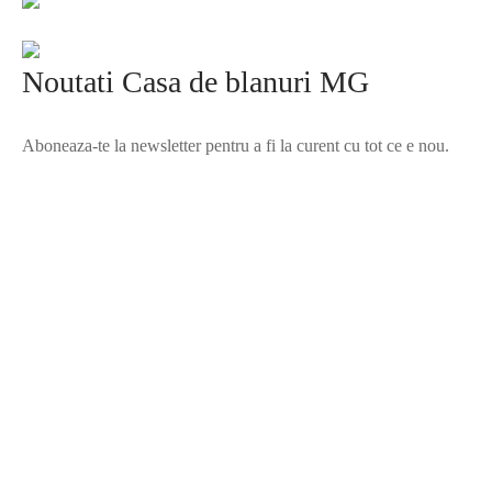
Noutati Casa de blanuri MG
Aboneaza-te la newsletter pentru a fi la curent cu tot ce e nou.
©2025 Blana.ro . Toate drepturile rezervate.
↓
Contact Us
Contact Form
Name
Phone
Email