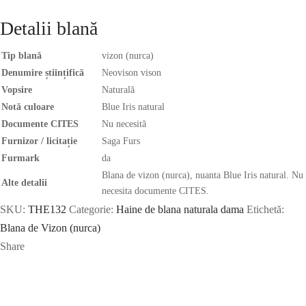
Detalii blană
Tip blană
vizon (nurca)
Denumire științifică
Neovison vison
Vopsire
Naturală
Notă culoare
Blue Iris natural
Documente CITES
Nu necesită
Furnizor / licitație
Saga Furs
Furmark
da
Blana de vizon (nurca), nuanta Blue Iris natural. Nu
Alte detalii
necesita documente CITES.
SKU:
THE132
Categorie:
Haine de blana naturala dama
Etichetă:
Blana de Vizon (nurca)
Share