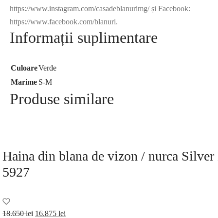
https://www.instagram.com/casadeblanurimg/ și Facebook:
https://www.facebook.com/blanuri.
Informații suplimentare
Culoare
Verde
Marime
S-M
Produse similare
Haina din blana de vizon / nurca Silve
5927
Prețul
Prețul
18.650
lei
16.875
lei