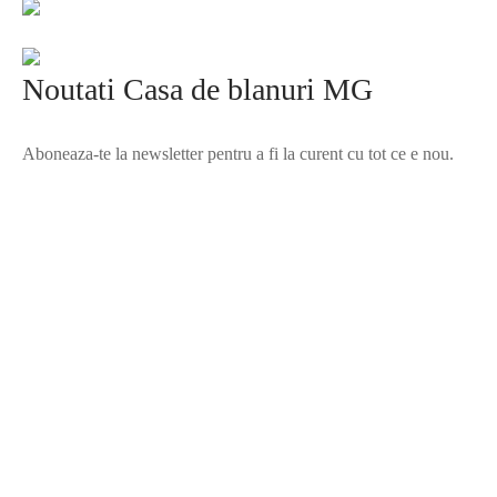
Noutati Casa de blanuri MG
Aboneaza-te la newsletter pentru a fi la curent cu tot ce e nou.
©2025 Blana.ro . Toate drepturile rezervate.
↓
Contact Us
Contact Form
Name
Phone