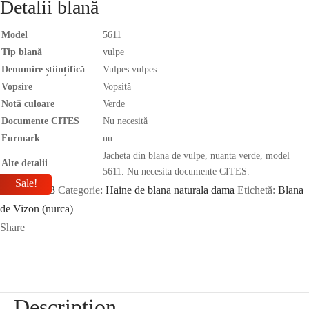
Detalii blană
Model
5611
Tip blană
vulpe
Denumire științifică
Vulpes vulpes
Vopsire
Vopsită
Notă culoare
Verde
Documente CITES
Nu necesită
Furmark
nu
Jacheta din blana de vulpe, nuanta verde, model
Alte detalii
5611. Nu necesita documente CITES.
Sale!
SKU:
BG23
Categorie:
Haine de blana naturala dama
Etichetă:
Blana
de Vizon (nurca)
Share
Description