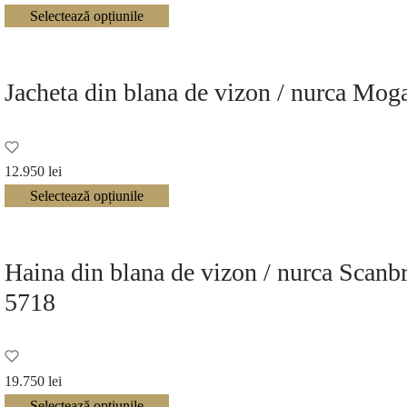
inițial a
curent
Selectează opțiunile
fost:
este:
18.650 lei.
16.875 lei.
Jacheta din blana de vizon / nurca Mo
12.950
lei
Selectează opțiunile
Haina din blana de vizon / nurca Scan
5718
19.750
lei
Selectează opțiunile