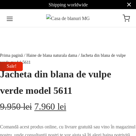
Shipping worldwide
Prima pagină
/
Haine de blana naturala dama
/
Jacheta din blana de vulpe
verde model 5611
Sale!
Jacheta din blana de vulpe
verde model 5611
Prețul
Prețul
9.950
lei
7.960
lei
inițial a
curent
Comandă acest produs online, cu livrare gratuită sau vino în magazinul
nostru, unde consultanții noștri te vor ajuta să îți alegi haina potrivită,