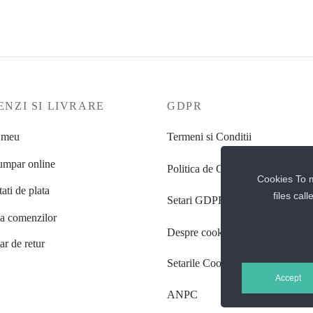
Selectează opțiunile
NZI SI LIVRARE
GDPR
 meu
Termeni si Conditii
mpar online
Politica de Confidentialitate
Cookies To m
ati de plata
files cal
Setari GDPR
ea comenzilor
Despre cookie-uri
r de retur
Setarile Cookie-uri
Accept
ANPC