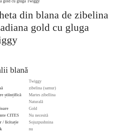
a gold cu gluga Twiggy
heta din blana de zibelina
adiana gold cu gluga
iggy
lii blană
Twiggy
nă
zibelina (samur)
 științifică
Martes zibellina
Naturală
loare
Gold
nte CITES
Nu necesită
 / licitație
Sojuzpushnina
k
nu