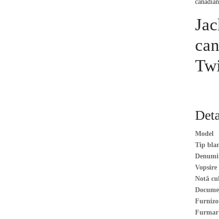
canadian
Jac
can
Tw
Deta
Model
Tip bla
Denumire
Vopsire
Notă cu
Docume
Furnizor
Furmar