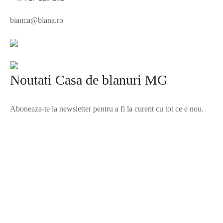
bianca@blana.ro
Noutati Casa de blanuri MG
Aboneaza-te la newsletter pentru a fi la curent cu tot ce e nou.
©2025 Blana.ro . Toate drepturile rezervate.
↓
Contact Us
Contact Form
Name