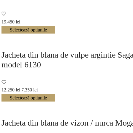
19.450
lei
Selectează opțiunile
Jacheta din blana de vulpe argintie Sa
model 6130
Prețul
Prețul
12.250
lei
7.350
lei
inițial a
curent
Selectează opțiunile
fost:
este:
12.250 lei.
7.350 lei.
Jacheta din blana de vizon / nurca Mo