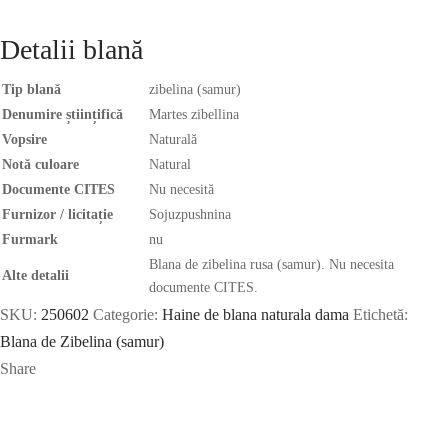
Detalii blană
Tip blană
zibelina (samur)
Denumire științifică
Martes zibellina
Vopsire
Naturală
Notă culoare
Natural
Documente CITES
Nu necesită
Furnizor / licitație
Sojuzpushnina
Furmark
nu
Blana de zibelina rusa (samur). Nu necesita
Alte detalii
documente CITES.
SKU:
250602
Categorie:
Haine de blana naturala dama
Etichetă:
Blana de Zibelina (samur)
Share