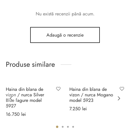
Nu există recenzii până acum.
Adaugă o recenzie
Produse similare
Haina din blana de
Haina din blana de
vizon / nurca Silver
vizon / nurca Mogano
Blue fagure model
model 5923
5927
7.250
lei
16.750
lei
Selectează
Selectează
opțiunile
opțiunile