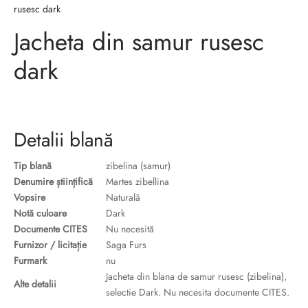
sorii de blana
are blanuri (Fur SPA)
rusesc dark
Jacheta din samur rusesc
dark
Detalii blană
Tip blană
zibelina (samur)
Denumire științifică
Martes zibellina
Vopsire
Naturală
Notă culoare
Dark
Documente CITES
Nu necesită
Furnizor / licitație
Saga Furs
Furmark
nu
Jacheta din blana de samur rusesc (zibelina),
Alte detalii
selectie Dark. Nu necesita documente CITES.