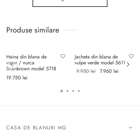
Produse similare
Sale!
Haina din blana de
Jacheta din blana de
vizon / nurca
vulpe verde model 5611
Scanbrown model 5718
Prețul
Prețul
9.950
lei
7.960
lei
19.750
lei
inițial a
curent
Selectează
Selectează
fost:
este:
opțiunile
opțiunile
9.950 lei.
7.960 lei.
i.
CASA DE BLANURI MG