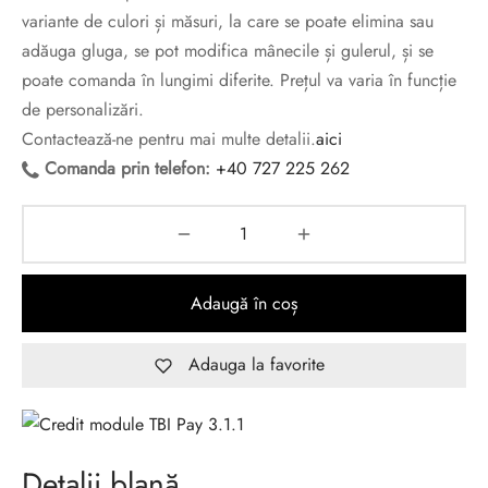
variante de culori și măsuri, la care se poate elimina sau
adăuga gluga, se pot modifica mânecile și gulerul, și se
poate comanda în lungimi diferite. Prețul va varia în funcție
de personalizări.
Contactează-ne pentru mai multe detalii.
aici
Comanda prin telefon:
+40 727 225 262
Adaugă în coș
Adauga la favorite
Detalii blană