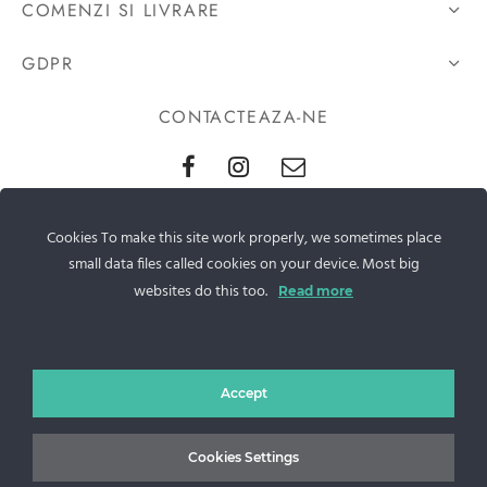
COMENZI SI LIVRARE
GDPR
CONTACTEAZA-NE
Sos. Stefan cel Mare 46
Cookies To make this site work properly, we sometimes place
+40 727 225 262
small data files called cookies on your device. Most big
websites do this too.
Read more
bianca@blana.ro
Accept
Cookies Settings