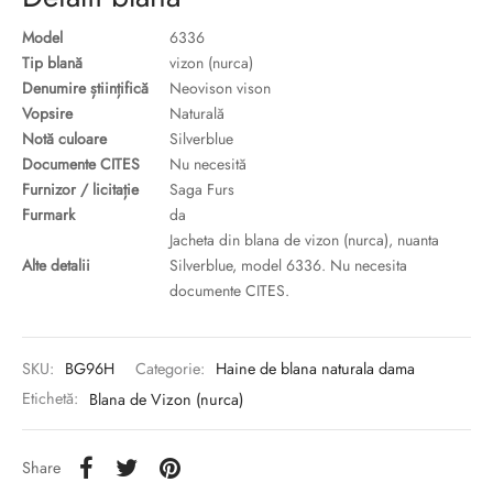
Model
6336
Tip blană
vizon (nurca)
Denumire științifică
Neovison vison
Vopsire
Naturală
Notă culoare
Silverblue
Documente CITES
Nu necesită
Furnizor / licitație
Saga Furs
Furmark
da
Jacheta din blana de vizon (nurca), nuanta
Alte detalii
Silverblue, model 6336. Nu necesita
documente CITES.
SKU:
BG96H
Categorie:
Haine de blana naturala dama
Etichetă:
Blana de Vizon (nurca)
Share