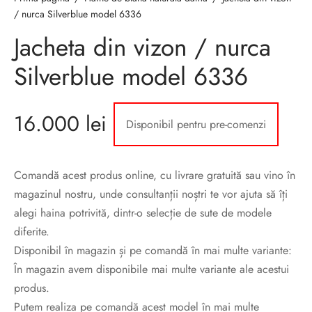
sorii de blana
are blanuri (Fur SPA)
/ nurca Silverblue model 6336
Jacheta din vizon / nurca
Silverblue model 6336
16.000
lei
Disponibil pentru pre-comenzi
Comandă acest produs online, cu livrare gratuită sau vino în
magazinul nostru, unde consultanții noștri te vor ajuta să îți
alegi haina potrivită, dintr-o selecție de sute de modele
diferite.
Disponibil în magazin și pe comandă în mai multe variante:
În magazin avem disponibile mai multe variante ale acestui
produs.
Putem realiza pe comandă acest model în mai multe