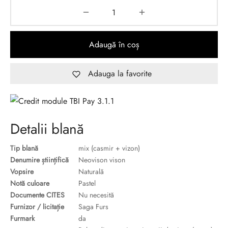
Adaugă în coș
Adauga la favorite
Detalii blană
Tip blană
mix (casmir + vizon)
Denumire științifică
Neovison vison
Vopsire
Naturală
Notă culoare
Pastel
Documente CITES
Nu necesită
Furnizor / licitație
Saga Furs
Furmark
da