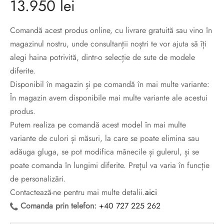
13.950
lei
sorii de blana
are blanuri (Fur SPA)
Comandă acest produs online, cu livrare gratuită sau vino în
magazinul nostru, unde consultanții noștri te vor ajuta să îți
alegi haina potrivită, dintr-o selecție de sute de modele
diferite.
Disponibil în magazin și pe comandă în mai multe variante:
În magazin avem disponibile mai multe variante ale acestui
produs.
Putem realiza pe comandă acest model în mai multe
variante de culori și măsuri, la care se poate elimina sau
adăuga gluga, se pot modifica mânecile și gulerul, și se
poate comanda în lungimi diferite. Prețul va varia în funcție
de personalizări.
Contactează-ne pentru mai multe detalii.
aici
Comanda prin telefon:
+40 727 225 262