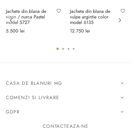
Out of Stock
Jacheta din blana de
Jacheta din blana de
vizon / nurca Pastel
vulpe argintie color
model 5727
model 6135
5.500
lei
12.750
lei
Selectează
Selectează opțiunile
opțiunile
CASA DE BLANURI MG
COMENZI SI LIVRARE
GDPR
CONTACTEAZA-NE