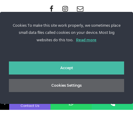
Sos. Stefan cel Mare 46
Cookies To make this site work properly, we sometimes place
+40 727 225 262
small data files called cookies on your device. Most big
websites do this too.
Read more
bianca@blana.ro
Accept
Cookies Settings
Noutati Casa de blanuri MG
↓
Contact Us
Aboneaza-te la newsletter pentru a fi la curent cu tot ce e
nou.