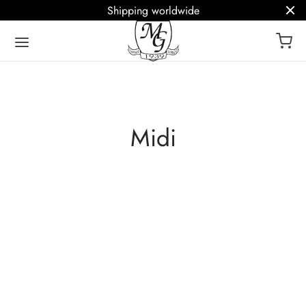
Shipping worldwide
Midi
Haina din blana de
Haina din blana de
vizon (nurca) transporto
vizon (nurca) cu gluga
Maro guler rever
25.450
lei
25.450
lei
Selectează
Selectează
opțiunile