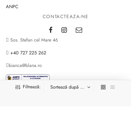
ANPC
CONTACTEAZA-NE
Sos. Stefan cel Mare 46
+40 727 225 262
bianca@blana.ro
Filtrează:
Noutati Casa de blanuri MG
↓
Contact Us