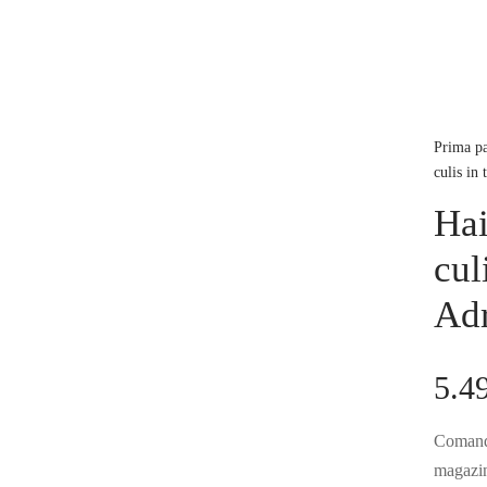
Prima p
culis in
Hai
cul
Adr
5.4
Comandă
magazinu