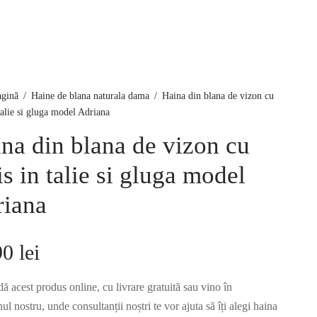
agină
/
Haine de blana naturala dama
/
Haina din blana de vizon cu
 talie si gluga model Adriana
na din blana de vizon cu
is in talie si gluga model
iana
90
lei
 acest produs online, cu livrare gratuită sau vino în
l nostru, unde consultanții noștri te vor ajuta să îți alegi haina