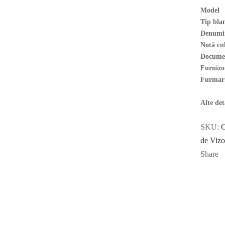
Model
Tip bla
Denumire
Notă cu
Docume
Furnizor
Furmar
Alte det
SKU:
de Vizo
Share