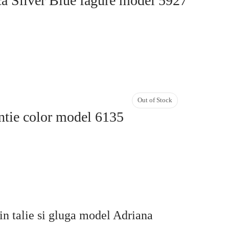
ca Silver Blue fagure model 5927
Out of Stock
intie color model 6135
in talie si gluga model Adriana