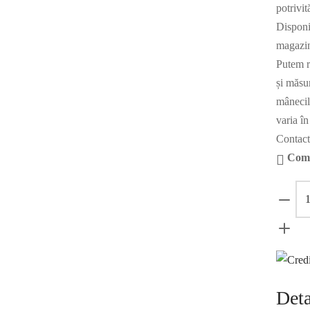
potrivit
Disponi
magazin
Putem r
și măsu
mânecile
varia în
Contact
Coma
Deta