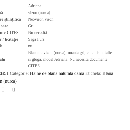
Adriana
nă
vizon (nurca)
 științifică
Neovison vison
loare
Gri
nte CITES
Nu necesită
 / licitație
Saga Furs
k
nu
Blana de vizon (nurca), nuanta gri, cu culis in talie
alii
si gluga, model Adriana. Nu necesita documente
CITES.
CB51
Categorie:
Haine de blana naturala dama
Etichetă:
Blana
n (nurca)