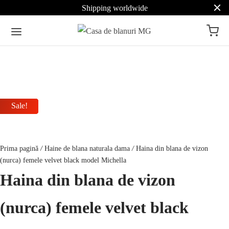
Shipping worldwide
Sale!
Sale!
Sale!
Prima pagină
/
Haine de blana naturala dama
/
Haina din blana de vizon
(nurca) femele velvet black model Michella
Haina din blana de vizon
(nurca) femele velvet black