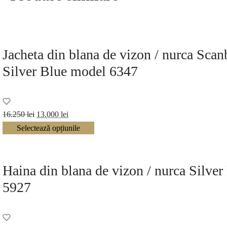
Jacheta din blana de vizon / nurca Sca
Silver Blue model 6347
Prețul
Prețul
16.250
lei
13.000
lei
inițial a
curent
Selectează opțiunile
fost:
este:
16.250 lei.
13.000 lei.
Haina din blana de vizon / nurca Silve
5927