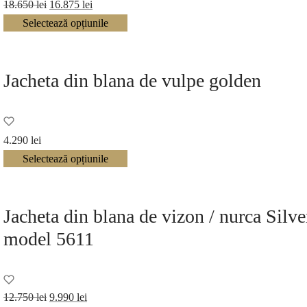
Prețul
Prețul
18.650
lei
16.875
lei
inițial a
curent
Selectează opțiunile
fost:
este:
18.650 lei.
16.875 lei.
Jacheta din blana de vulpe golden
4.290
lei
Selectează opțiunile
Jacheta din blana de vizon / nurca Silve
model 5611
Prețul
Prețul
12.750
lei
9.990
lei