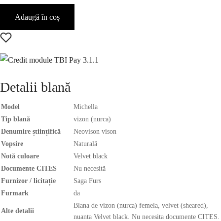
Adaugă în coș
Detalii blană
Model
Michella
Tip blană
vizon (nurca)
Denumire științifică
Neovison vison
Vopsire
Naturală
Notă culoare
Velvet black
Documente CITES
Nu necesită
Furnizor / licitație
Saga Furs
Furmark
da
Blana de vizon (nurca) femela, velvet (sheared),
Alte detalii
nuanta Velvet black. Nu necesita documente CITES.