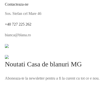
Contacteaza-ne
Sos. Stefan cel Mare 46
+40 727 225 262
bianca@blana.ro
Noutati Casa de blanuri MG
Aboneaza-te la newsletter pentru a fi la curent cu tot ce e nou.
©2025 Blana.ro . Toate drepturile rezervate.
↓
Contact Us
Contact Form