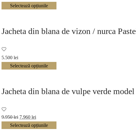
inițial a
curent
Selectează opțiunile
fost:
este:
12.250 lei.
7.350 lei.
Jacheta din blana de vizon / nurca Past
5.500
lei
Selectează opțiunile
Jacheta din blana de vulpe verde model
Prețul
Prețul
9.950
lei
7.960
lei
inițial a
curent
Selectează opțiunile
fost:
este: