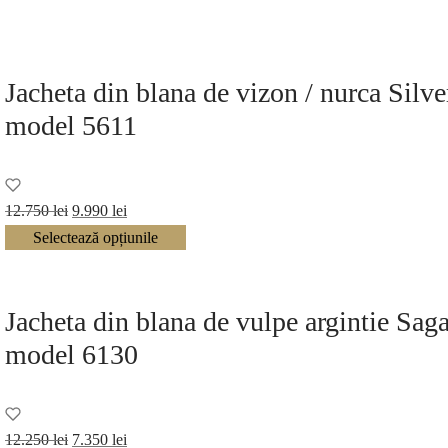
Jacheta din blana de vizon / nurca Silve
model 5611
Prețul
Prețul
12.750
lei
9.990
lei
inițial a
curent
Selectează opțiunile
fost:
este:
12.750 lei.
9.990 lei.
Jacheta din blana de vulpe argintie Sa
model 6130
Prețul
Prețul
12.250
lei
7.350
lei