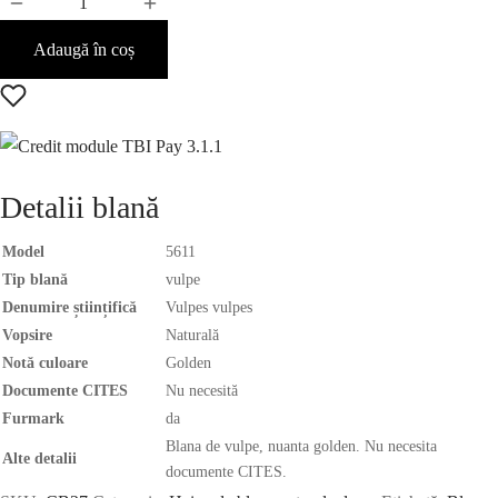
Adaugă în coș
Detalii blană
Model
5611
Tip blană
vulpe
Denumire științifică
Vulpes vulpes
Vopsire
Naturală
Notă culoare
Golden
Documente CITES
Nu necesită
Furmark
da
Blana de vulpe, nuanta golden. Nu necesita
Alte detalii
documente CITES.