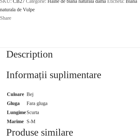
SKU:
CB27
Categorie:
Haine de blana naturala dama
Etichetă:
Blana
naturala de Vulpe
Share
Description
Informații suplimentare
Culoare
Bej
Gluga
Fara gluga
Lungime
Scurta
Marime
S-M
Produse similare