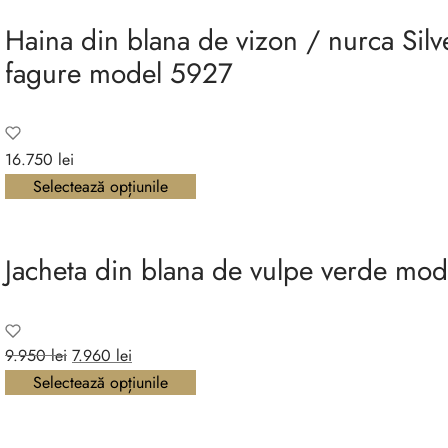
Haina din blana de vizon / nurca Silv
fagure model 5927
16.750
lei
Selectează opțiunile
Jacheta din blana de vulpe verde mod
Prețul
Prețul
9.950
lei
7.960
lei
inițial a
curent
Selectează opțiunile
fost:
este:
9.950 lei.
7.960 lei.