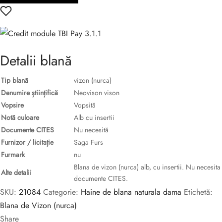
Detalii blană
Tip blană
vizon (nurca)
Denumire științifică
Neovison vison
Vopsire
Vopsită
Notă culoare
Alb cu insertii
Documente CITES
Nu necesită
Furnizor / licitație
Saga Furs
Furmark
nu
Blana de vizon (nurca) alb, cu insertii. Nu necesita
Alte detalii
documente CITES.
SKU:
21084
Categorie:
Haine de blana naturala dama
Etichetă:
Blana de Vizon (nurca)
Share