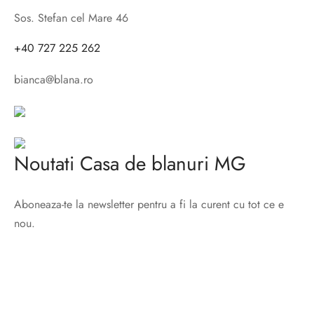
Sos. Stefan cel Mare 46
+40 727 225 262
bianca@blana.ro
Noutati Casa de blanuri MG
Aboneaza-te la newsletter pentru a fi la curent cu tot ce e
nou.
©2025 Blana.ro . Toate drepturile rezervate.
↓
Contact Us
Contact Form