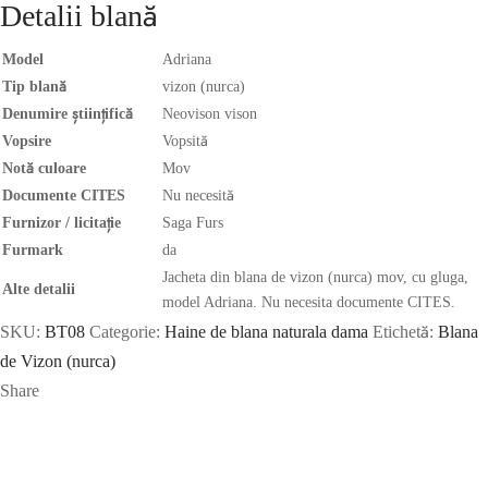
Detalii blană
Model
Adriana
Tip blană
vizon (nurca)
Denumire științifică
Neovison vison
Vopsire
Vopsită
Notă culoare
Mov
Documente CITES
Nu necesită
Furnizor / licitație
Saga Furs
Furmark
da
Jacheta din blana de vizon (nurca) mov, cu gluga,
Alte detalii
model Adriana. Nu necesita documente CITES.
SKU:
BT08
Categorie:
Haine de blana naturala dama
Etichetă:
Blana
de Vizon (nurca)
Share