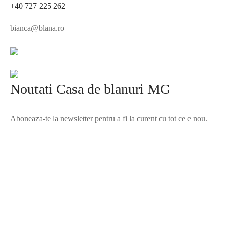
+40 727 225 262
bianca@blana.ro
Noutati Casa de blanuri MG
Aboneaza-te la newsletter pentru a fi la curent cu tot ce e nou.
©2025 Blana.ro . Toate drepturile rezervate.
↓
Contact Us
Contact Form
Name