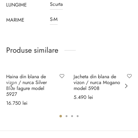
Scurta
LUNGIME
S-M
MARIME
Produse similare
Haina din blana de
Jacheta din blana de
vizon / nurca Silver
vizon / nurca Mogano
Blue fagure model
model 5908
5927
5.490
lei
16.750
lei
Selectează
Selectează
opțiunile
opțiunile
ei.