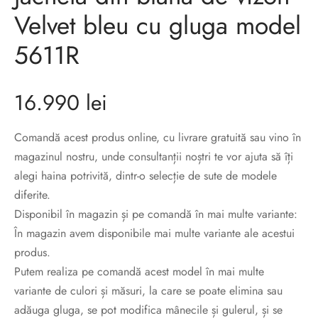
sorii de blana
are blanuri (Fur SPA)
Velvet bleu cu gluga model
5611R
16.990
lei
Comandă acest produs online, cu livrare gratuită sau vino în
magazinul nostru, unde consultanții noștri te vor ajuta să îți
alegi haina potrivită, dintr-o selecție de sute de modele
diferite.
Disponibil în magazin și pe comandă în mai multe variante:
În magazin avem disponibile mai multe variante ale acestui
produs.
Putem realiza pe comandă acest model în mai multe
variante de culori și măsuri, la care se poate elimina sau
adăuga gluga, se pot modifica mânecile și gulerul, și se