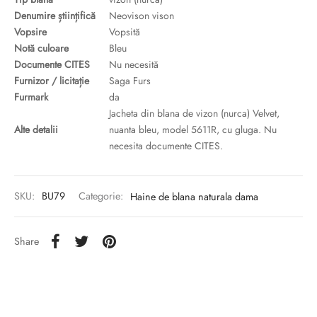
Denumire științifică
Neovison vison
Vopsire
Vopsită
Notă culoare
Bleu
Documente CITES
Nu necesită
Furnizor / licitație
Saga Furs
Furmark
da
Jacheta din blana de vizon (nurca) Velvet,
Alte detalii
nuanta bleu, model 5611R, cu gluga. Nu
necesita documente CITES.
SKU:
BU79
Categorie:
Haine de blana naturala dama
Share