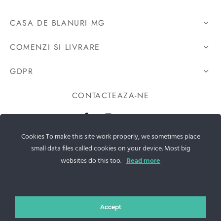
CASA DE BLANURI MG
COMENZI SI LIVRARE
GDPR
CONTACTEAZA-NE
Sos. Stefan cel Mare 46
Cookies To make this site work properly, we sometimes place
small data files called cookies on your device. Most big
+40 727 225 262
websites do this too.
Read more
bianca@blana.ro
Accept