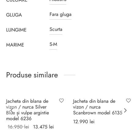
Fara gluga
GLUGA
Scurta
LUNGIME
S-M
MARIME
Produse similare
Sale!
Jacheta din blana de
Jacheta din blana de
vizon / nurca Silver
vizon / nurca
Blue și vulpe argintie
Scanbrown model 6135
model 6236
12.990
lei
Prețul
Prețul
16.950
lei
13.475
lei
Selectează
inițial a
curent
Selectează
opțiunile