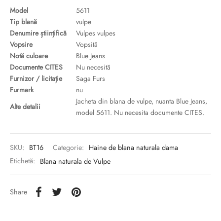
Model
5611
Tip blană
vulpe
Denumire științifică
Vulpes vulpes
Vopsire
Vopsită
Notă culoare
Blue Jeans
Documente CITES
Nu necesită
Furnizor / licitație
Saga Furs
Furmark
nu
Jacheta din blana de vulpe, nuanta Blue Jeans,
Alte detalii
model 5611. Nu necesita documente CITES.
SKU:
BT16
Categorie:
Haine de blana naturala dama
Etichetă:
Blana naturala de Vulpe
Share