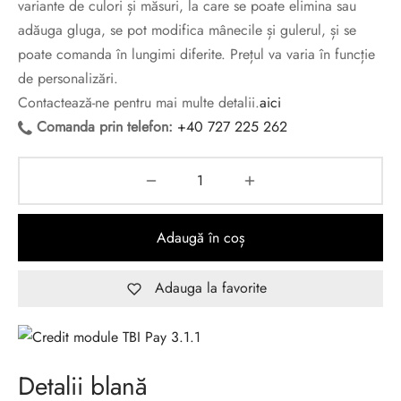
variante de culori și măsuri, la care se poate elimina sau
adăuga gluga, se pot modifica mânecile și gulerul, și se
poate comanda în lungimi diferite. Prețul va varia în funcție
de personalizări.
Contactează-ne pentru mai multe detalii.
aici
Comanda prin telefon:
+40 727 225 262
Adaugă în coș
Adauga la favorite
Detalii blană