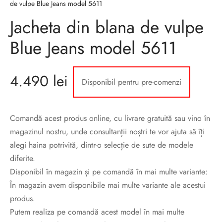
de vulpe Blue Jeans model 5611
sorii de blana
are blanuri (Fur SPA)
Jacheta din blana de vulpe
Blue Jeans model 5611
4.490
lei
Disponibil pentru pre-comenzi
Comandă acest produs online, cu livrare gratuită sau vino în
magazinul nostru, unde consultanții noștri te vor ajuta să îți
alegi haina potrivită, dintr-o selecție de sute de modele
diferite.
Disponibil în magazin și pe comandă în mai multe variante:
În magazin avem disponibile mai multe variante ale acestui
produs.
Putem realiza pe comandă acest model în mai multe