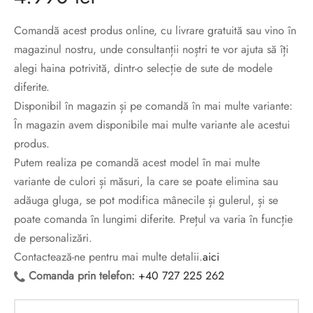
sorii de blana
are blanuri (Fur SPA)
Comandă acest produs online, cu livrare gratuită sau vino în
magazinul nostru, unde consultanții noștri te vor ajuta să îți
alegi haina potrivită, dintr-o selecție de sute de modele
diferite.
Disponibil în magazin și pe comandă în mai multe variante:
În magazin avem disponibile mai multe variante ale acestui
produs.
Putem realiza pe comandă acest model în mai multe
variante de culori și măsuri, la care se poate elimina sau
adăuga gluga, se pot modifica mânecile și gulerul, și se
poate comanda în lungimi diferite. Prețul va varia în funcție
de personalizări.
Contactează-ne pentru mai multe detalii.
aici
Comanda prin telefon:
+40 727 225 262