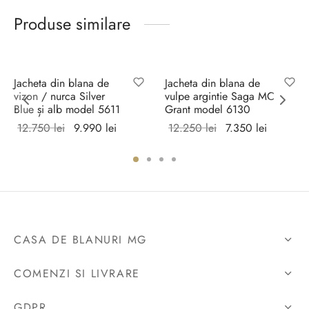
Produse similare
Sale!
Sale!
Jacheta din blana de
Jacheta din blana de
vizon / nurca Silver
vulpe argintie Saga MC
Blue și alb model 5611
Grant model 6130
Prețul
Prețul
Prețul
Prețul
12.750
lei
9.990
lei
12.250
lei
7.350
lei
inițial a
curent
inițial a
curent
Selectează
Selectează
fost:
este:
fost:
este:
opțiunile
opțiunile
 lei.
12.750 lei.
9.990 lei.
12.250 lei.
7.350 lei
CASA DE BLANURI MG
COMENZI SI LIVRARE
GDPR