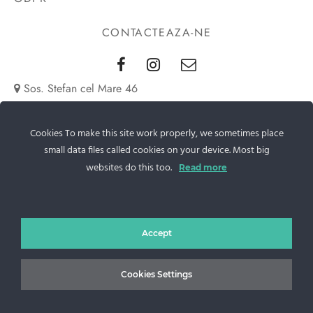
CONTACTEAZA-NE
Sos. Stefan cel Mare 46
+40 727 225 262
Cookies To make this site work properly, we sometimes place
bianca@blana.ro
small data files called cookies on your device. Most big
websites do this too.
Read more
Accept
Cookies Settings
Noutati Casa de blanuri MG