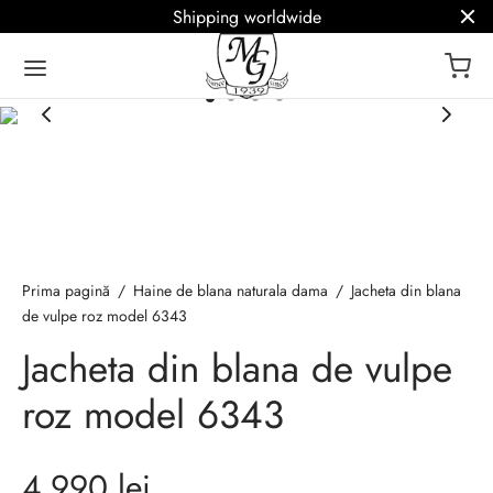
Shipping worldwide
ack
ack
ack
ack
ack
a de blanuri MG
 – Blanuri de lux
icii
Q
ână
Prima pagină
/
Haine de blana naturala dama
/
Jacheta din blana
de vulpe roz model 6343
ark
 de blana naturala
oke / Haine la comanda
r termeni blanarie
sh
Jacheta din blana de vulpe
e de blana
atie haine de blana
roz model 6343
 / Etole de blana
lizare haine de blana
4.990
lei