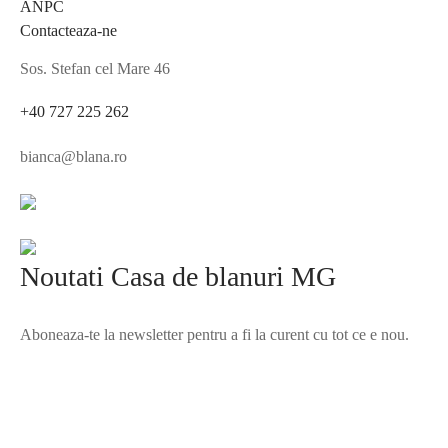
ANPC
Contacteaza-ne
Sos. Stefan cel Mare 46
+40 727 225 262
bianca@blana.ro
Noutati Casa de blanuri MG
Aboneaza-te la newsletter pentru a fi la curent cu tot ce e nou.
©2025 Blana.ro . Toate drepturile rezervate.
↓
Contact Us
Contact Form