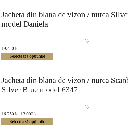
Jacheta din blana de vizon / nurca Silve
model Daniela
19.450
lei
Selectează opțiunile
Jacheta din blana de vizon / nurca Sca
Silver Blue model 6347
Prețul
Prețul
16.250
lei
13.000
lei
inițial a
curent
Selectează opțiunile