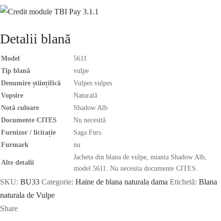
Detalii blană
Model
5611
Tip blană
vulpe
Denumire științifică
Vulpes vulpes
Vopsire
Naturală
Notă culoare
Shadow Alb
Documente CITES
Nu necesită
Furnizor / licitație
Saga Furs
Furmark
nu
Jacheta din blana de vulpe, nuanta Shadow Alb,
Alte detalii
model 5611. Nu necesita documente CITES.
SKU:
BU33
Categorie:
Haine de blana naturala dama
Etichetă:
Blana
naturala de Vulpe
Share