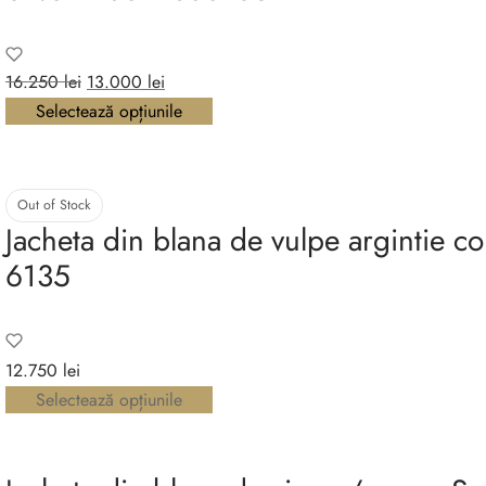
Prețul
Prețul
16.250
lei
13.000
lei
inițial a
curent este:
Selectează opțiunile
fost:
13.000 lei.
16.250 lei.
Out of Stock
Jacheta din blana de vulpe argintie c
6135
12.750
lei
Selectează opțiunile