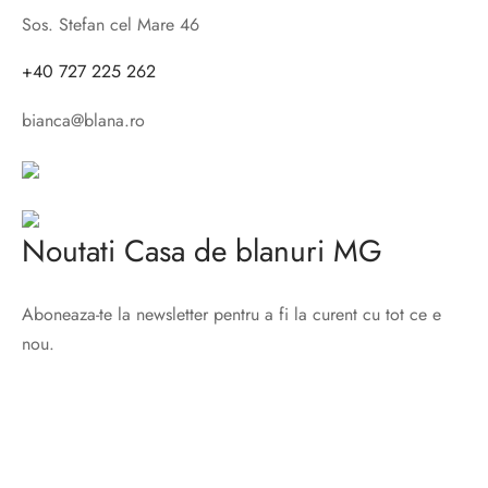
Sos. Stefan cel Mare 46
+40 727 225 262
bianca@blana.ro
Noutati Casa de blanuri MG
Aboneaza-te la newsletter pentru a fi la curent cu tot ce e
nou.
©2025 Blana.ro . Toate drepturile rezervate.
↓
Contact Us
Contact Form