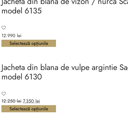
Jacheta din blana de vizon / nurca 
model 6135
12.990
lei
Selectează opțiunile
Jacheta din blana de vulpe argintie 
model 6130
Prețul
Prețul
12.250
lei
7.350
lei
inițial a
curent
Selectează opțiunile
fost:
este:
12.250 lei.
7.350 lei.