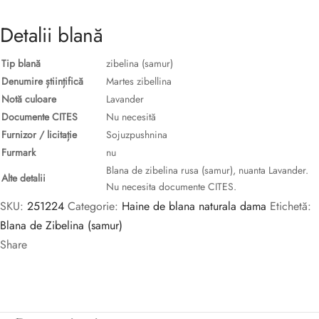
Detalii blană
Tip blană
zibelina (samur)
Denumire științifică
Martes zibellina
Notă culoare
Lavander
Documente CITES
Nu necesită
Furnizor / licitație
Sojuzpushnina
Furmark
nu
Blana de zibelina rusa (samur), nuanta Lavander.
Alte detalii
Nu necesita documente CITES.
SKU:
251224
Categorie:
Haine de blana naturala dama
Etichetă:
Blana de Zibelina (samur)
Share