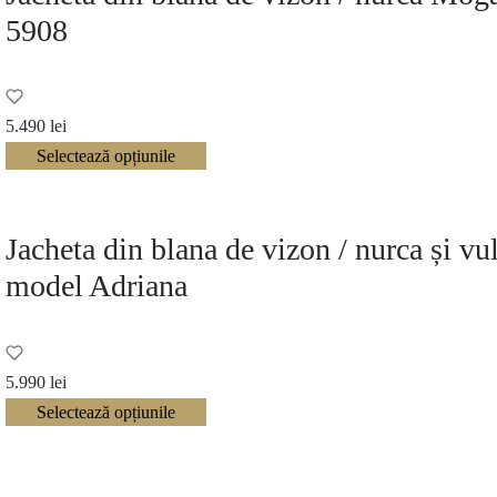
5908
5.490
lei
Selectează opțiunile
Jacheta din blana de vizon / nurca și vu
model Adriana
5.990
lei
Selectează opțiunile