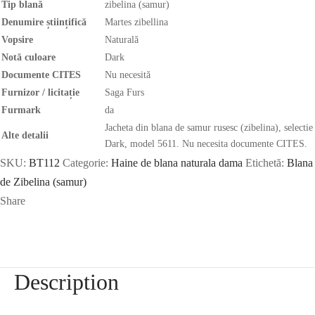
Tip blană
zibelina (samur)
Denumire științifică
Martes zibellina
Vopsire
Naturală
Notă culoare
Dark
Documente CITES
Nu necesită
Furnizor / licitație
Saga Furs
Furmark
da
Jacheta din blana de samur rusesc (zibelina), selectie
Alte detalii
Dark, model 5611. Nu necesita documente CITES.
SKU:
BT112
Categorie:
Haine de blana naturala dama
Etichetă:
Blana
de Zibelina (samur)
Share
Description