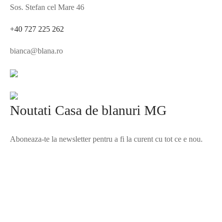
Sos. Stefan cel Mare 46
+40 727 225 262
bianca@blana.ro
Noutati Casa de blanuri MG
Aboneaza-te la newsletter pentru a fi la curent cu tot ce e nou.
©2025 Blana.ro . Toate drepturile rezervate.
↓
Contact Us
Contact Form
Name