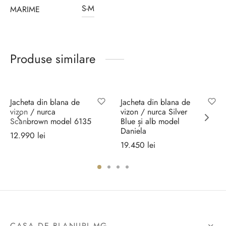
S-M
MARIME
Produse similare
Jacheta din blana de
Jacheta din blana de
vizon / nurca
vizon / nurca Silver
Scanbrown model 6135
Blue și alb model
Daniela
12.990
lei
19.450
lei
Selectează
Selectează
opțiunile
opțiunile
CASA DE BLANURI MG