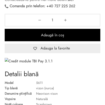
Comanda prin telefon:
+40 727 225 262
Adaugă în coș
Adauga la favorite
Detalii blană
Model
5611
Tip blană
vizon (nurca)
Denumire științifică
Neovison vison
Vopsire
Naturală
Notă culoare
Scanbrown