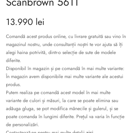
Scanbrown 5611
sorii de blana
are blanuri (Fur SPA)
13.990
lei
Comandă acest produs online, cu livrare gratuită sau vino în
magazinul nostru, unde consultanții noștri te vor ajuta să îți
alegi haina potrivită, dintr-o selecție de sute de modele
diferite.
Disponibil în magazin și pe comandă în mai multe variante:
În magazin avem disponibile mai multe variante ale acestui
produs.
Putem realiza pe comandă acest model în mai multe
variante de culori și măsuri, la care se poate elimina sau
adăuga gluga, se pot modifica mânecile și gulerul, și se
poate comanda în lungimi diferite. Prețul va varia în funcție
de personalizări.
Contactează-ne pentru mai multe detalii.
aici