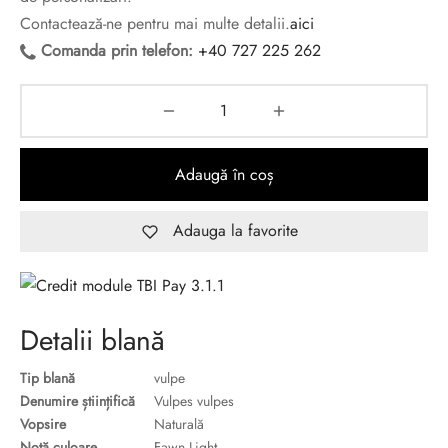
Contactează-ne pentru mai multe detalii.
aici
Comanda prin telefon:
+40 727 225 262
Adaugă în coș
Adauga la favorite
Detalii blană
Tip blană
vulpe
Denumire științifică
Vulpes vulpes
Vopsire
Naturală
Notă culoare
Fawn Light