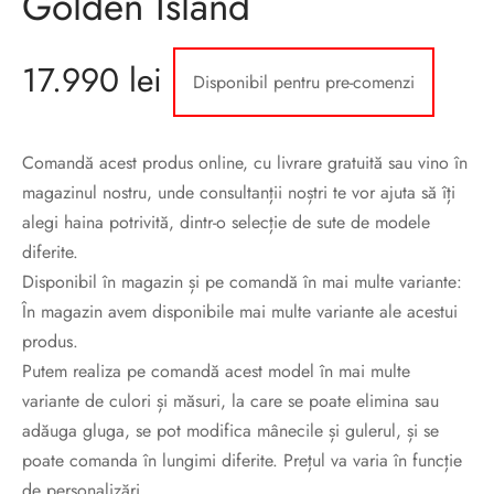
Golden Island
sorii de blana
are blanuri (Fur SPA)
17.990
lei
Disponibil pentru pre-comenzi
Comandă acest produs online, cu livrare gratuită sau vino în
magazinul nostru, unde consultanții noștri te vor ajuta să îți
alegi haina potrivită, dintr-o selecție de sute de modele
diferite.
Disponibil în magazin și pe comandă în mai multe variante:
În magazin avem disponibile mai multe variante ale acestui
produs.
Putem realiza pe comandă acest model în mai multe
variante de culori și măsuri, la care se poate elimina sau
adăuga gluga, se pot modifica mânecile și gulerul, și se
poate comanda în lungimi diferite. Prețul va varia în funcție
de personalizări.