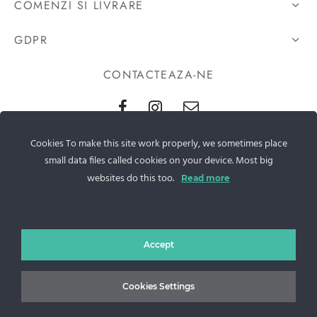
COMENZI SI LIVRARE
GDPR
CONTACTEAZA-NE
Sos. Stefan cel Mare 46
Cookies To make this site work properly, we sometimes place
small data files called cookies on your device. Most big
+40 727 225 262
websites do this too.
Read more
bianca@blana.ro
Accept
Cookies Settings