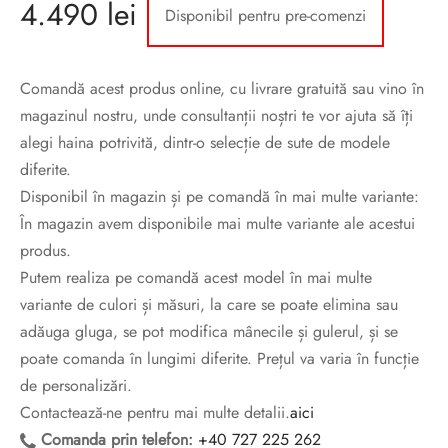
4.490
lei
sorii de blana
are blanuri (Fur SPA)
Disponibil pentru pre-comenzi
Comandă acest produs online, cu livrare gratuită sau vino în
magazinul nostru, unde consultanții noștri te vor ajuta să îți
alegi haina potrivită, dintr-o selecție de sute de modele
diferite.
Disponibil în magazin și pe comandă în mai multe variante:
În magazin avem disponibile mai multe variante ale acestui
produs.
Putem realiza pe comandă acest model în mai multe
variante de culori și măsuri, la care se poate elimina sau
adăuga gluga, se pot modifica mânecile și gulerul, și se
poate comanda în lungimi diferite. Prețul va varia în funcție
de personalizări.
Contactează-ne pentru mai multe detalii.
aici
Comanda prin telefon:
+40 727 225 262