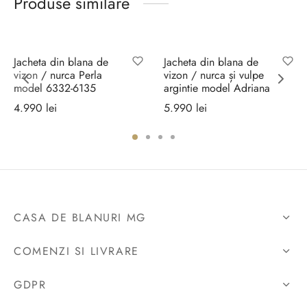
Produse similare
Jacheta din blana de
Jacheta din blana de
vizon / nurca Perla
vizon / nurca și vulpe
model 6332-6135
argintie model Adriana
4.990
lei
5.990
lei
Selectează
Selectează
opțiunile
opțiunile
 lei.
CASA DE BLANURI MG
COMENZI SI LIVRARE
GDPR