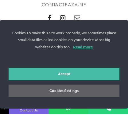
CONTACTEAZA-NE
Sos. Stefan cel Mare 46
Cookies To make this site work properly, we sometimes place
+40 727 225 262
small data files called cookies on your device. Most big
websites do this too.
Read more
bianca@blana.ro
Accept
Cookies Settings
Noutati Casa de blanuri MG
↓
Contact Us
Aboneaza-te la newsletter pentru a fi la curent cu tot ce e