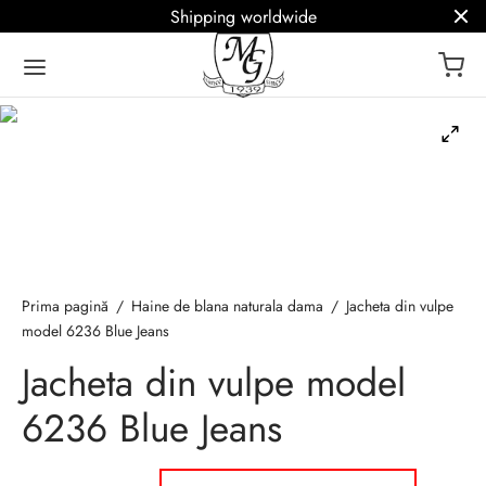
Shipping worldwide
ack
ack
ack
ack
ack
a de blanuri MG
 – Blanuri de lux
icii
Q
ână
Prima pagină
/
Haine de blana naturala dama
/
Jacheta din vulpe
model 6236 Blue Jeans
ark
 de blana naturala
oke / Haine la comanda
r termeni blanarie
sh
Jacheta din vulpe model
e de blana
atie haine de blana
6236 Blue Jeans
 / Etole de blana
lizare haine de blana