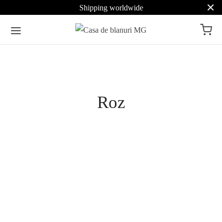
Shipping worldwide
Pret
Roz
Culoare
Roz
20
Gluga
Cu gluga
1
Haina din blana de vizon
Haina din blana de vizon
(nurca) cu guler de vulpe
(nurca) roz model 5927
roz model 5718
5.990
lei
Fara gluga
19
6.990
lei
Selectează opțiunile
Tipul blanii
Selectează opțiunile