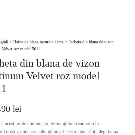
agină
/
Haine de blana naturala dama
/
Jacheta din blana de vizon
 Velvet roz model 5611
heta din blana de vizon
tinum Velvet roz model
11
490
lei
 acest produs online, cu livrare gratuită sau vino în
l nostru, unde consultanții noștri te vor ajuta să îți alegi haina