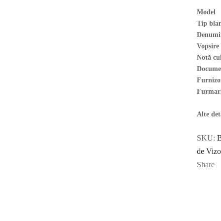
Model
Tip bla
Denumire
Vopsire
Notă cu
Docume
Furnizor
Furmar
Alte det
SKU:
de Vizo
Share