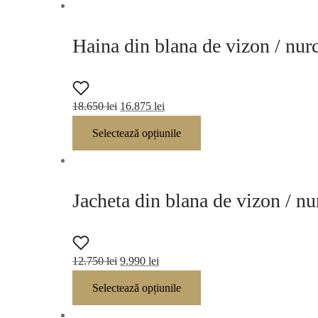
Haina din blana de vizon / nu
Prețul
Prețul
18.650
lei
16.875
lei
inițial a
curent
Selectează opțiunile
fost:
este:
18.650 lei.
16.875 lei.
Jacheta din blana de vizon / n
Prețul
Prețul
12.750
lei
9.990
lei
inițial a
curent
Selectează opțiunile
fost:
este:
12.750 lei.
9.990 lei.