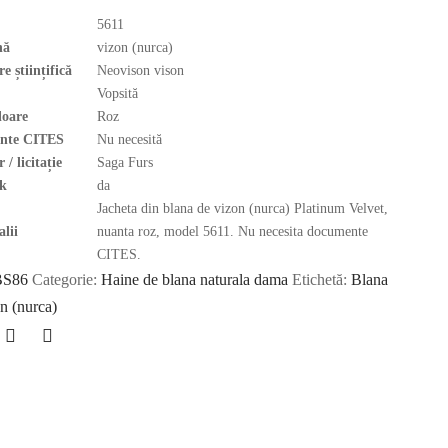
5611
nă
vizon (nurca)
 științifică
Neovison vison
Vopsită
loare
Roz
nte CITES
Nu necesită
 / licitație
Saga Furs
k
da
Jacheta din blana de vizon (nurca) Platinum Velvet,
alii
nuanta roz, model 5611. Nu necesita documente
CITES.
BS86
Categorie:
Haine de blana naturala dama
Etichetă:
Blana
n (nurca)