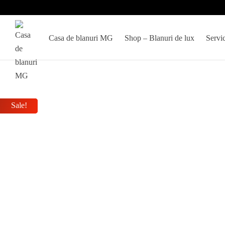
Casa de blanuri MG
Shop – Blanuri de lux
Servic
Sale!
Sale!