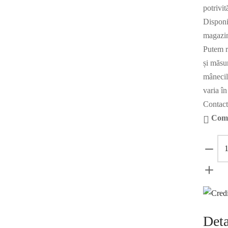
potrivit
Disponi
magazin
Putem r
și măsu
mânecile
varia în
Contact
Coma
Deta