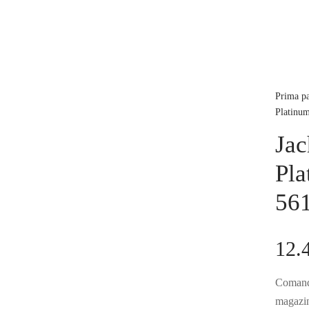
Prima p
Platinum
Jac
Pla
56
12.
Comandă
magazinu