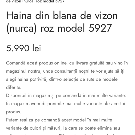
de vizon (nurca) roz model 5927
sorii de blana
are blanuri (Fur SPA)
Haina din blana de vizon
(nurca) roz model 5927
5.990
lei
Comandă acest produs online, cu livrare gratuită sau vino în
magazinul nostru, unde consultanții noștri te vor ajuta să îți
alegi haina potrivită, dintr-o selecție de sute de modele
diferite.
Disponibil în magazin și pe comandă în mai multe variante:
În magazin avem disponibile mai multe variante ale acestui
produs.
Putem realiza pe comandă acest model în mai multe
variante de culori și măsuri, la care se poate elimina sau