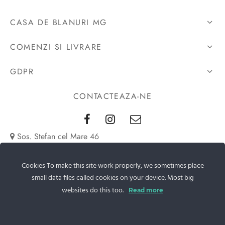
CASA DE BLANURI MG
COMENZI SI LIVRARE
GDPR
CONTACTEAZA-NE
Sos. Stefan cel Mare 46
+40 727 225 262
Cookies To make this site work properly, we sometimes place
small data files called cookies on your device. Most big
bianca@blana.ro
websites do this too.
Read more