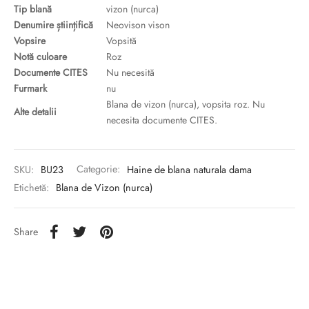
Tip blană
vizon (nurca)
Denumire științifică
Neovison vison
Vopsire
Vopsită
Notă culoare
Roz
Documente CITES
Nu necesită
Furmark
nu
Blana de vizon (nurca), vopsita roz. Nu
Alte detalii
necesita documente CITES.
SKU:
BU23
Categorie:
Haine de blana naturala dama
Etichetă:
Blana de Vizon (nurca)
Share