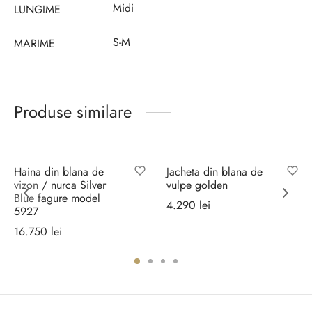
Midi
LUNGIME
S-M
MARIME
Produse similare
Haina din blana de
Jacheta din blana de
vizon / nurca Silver
vulpe golden
Blue fagure model
4.290
lei
5927
Selectează
16.750
lei
opțiunile
Selectează
opțiunile
ei.