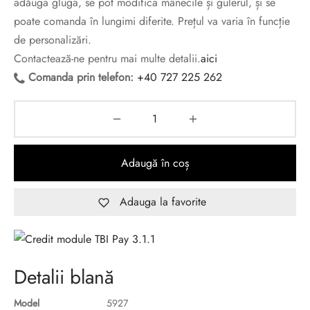
adăuga gluga, se pot modifica mânecile și gulerul, și se
poate comanda în lungimi diferite. Prețul va varia în funcție
de personalizări.
Contactează-ne pentru mai multe detalii.
aici
Comanda prin telefon:
+40 727 225 262
Adaugă în coș
Adauga la favorite
Detalii blană
Model
5927