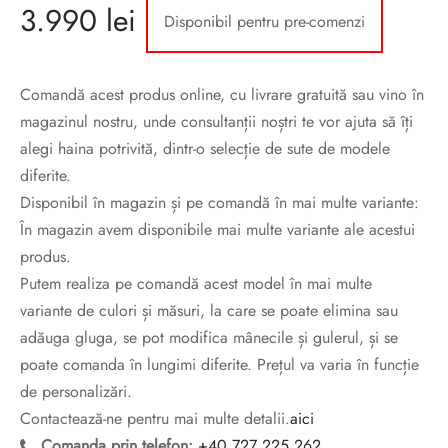
3.990
lei
sorii de blana
are blanuri (Fur SPA)
Disponibil pentru pre-comenzi
Comandă acest produs online, cu livrare gratuită sau vino în
magazinul nostru, unde consultanții noștri te vor ajuta să îți
alegi haina potrivită, dintr-o selecție de sute de modele
diferite.
Disponibil în magazin și pe comandă în mai multe variante:
În magazin avem disponibile mai multe variante ale acestui
produs.
Putem realiza pe comandă acest model în mai multe
variante de culori și măsuri, la care se poate elimina sau
adăuga gluga, se pot modifica mânecile și gulerul, și se
poate comanda în lungimi diferite. Prețul va varia în funcție
de personalizări.
Contactează-ne pentru mai multe detalii.
aici
Comanda prin telefon:
+40 727 225 262