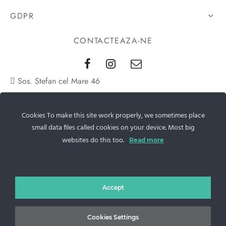
GDPR
CONTACTEAZA-NE
Sos. Stefan cel Mare 46
+40 727 225 262
Cookies To make this site work properly, we sometimes place
bianca@blana.ro
small data files called cookies on your device. Most big
websites do this too.
Read more
Accept
Noutati Casa de blanuri MG
Cookies Settings