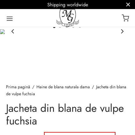
Shipping worldwide
ack
ack
ack
ack
ack
a de blanuri MG
 – Blanuri de lux
icii
Q
ână
Prima pagină
/
Haine de blana naturala dama
/
Jacheta din blana
ark
 de blana naturala
oke / Haine la comanda
r termeni blanarie
sh
de vulpe fuchsia
Jacheta din blana de vulpe
e de blana
atie haine de blana
fuchsia
 / Etole de blana
lizare haine de blana