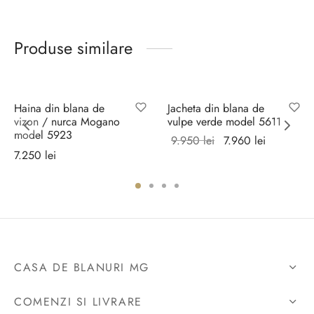
Produse similare
Sale!
Haina din blana de
Jacheta din blana de
vizon / nurca Mogano
vulpe verde model 5611
model 5923
Prețul
Prețul
9.950
lei
7.960
lei
7.250
lei
inițial a
curent
Selectează
Selectează
fost:
este:
opțiunile
opțiunile
9.950 lei.
7.960 lei.
CASA DE BLANURI MG
COMENZI SI LIVRARE