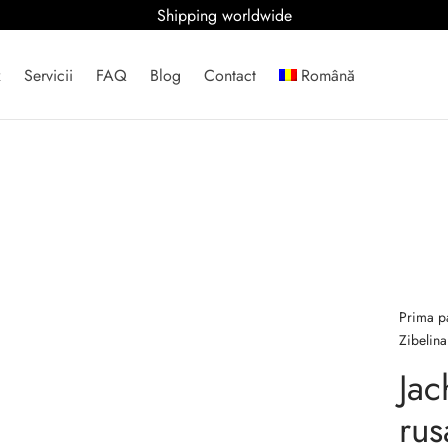
Shipping worldwide
x
Servicii
FAQ
Blog
Contact
Română
Prima p
Zibelina
Jac
rus