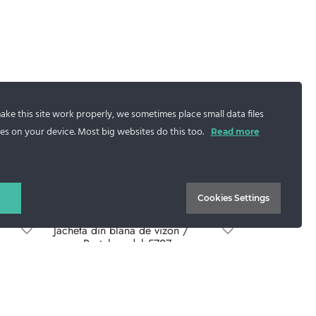
ke this site work properly, we sometimes place small data files
es on your device. Most big websites do this too.
Read more
Cookies Settings
Jacheta din blana de vizon /
nurca Pastel model 5727
5.500
lei
Selectează opțiunile