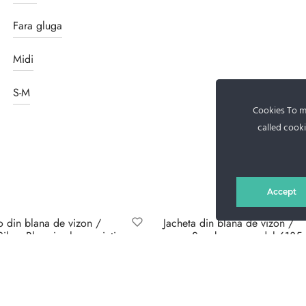
Fara gluga
Midi
S-M
Cookies To ma
called cooki
Accept
 din blana de vizon /
Jacheta din blana de vizon /
ilver Blue si vulpe argintie
nurca Scanbrown model 6135
 5613
12.990
lei
0
lei
Selectează opțiunile
lectează opțiunile