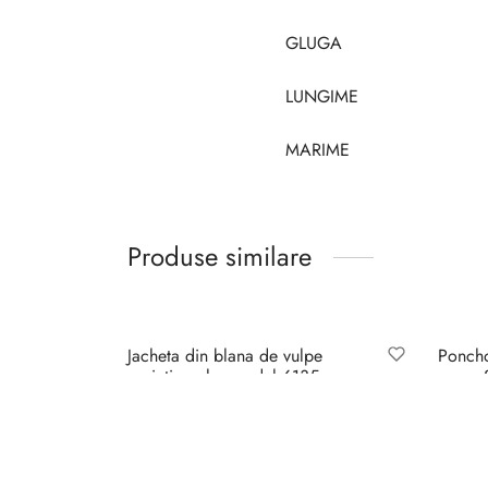
GLUGA
LUNGIME
MARIME
Produse similare
Out of Stock
Jacheta din blana de vulpe
Poncho
argintie color model 6135
nurca S
model
12.750
lei
14.95
Selectează opțiunile
Se