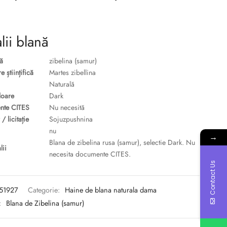
lii blană
ă
zibelina (samur)
 științifică
Martes zibellina
Naturală
loare
Dark
nte CITES
Nu necesită
/ licitație
Sojuzpushnina
nu
→
Blana de zibelina rusa (samur), selectie Dark. Nu
lii
necesita documente CITES.
Contact Us
51927
Categorie:
Haine de blana naturala dama
:
Blana de Zibelina (samur)