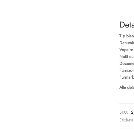
Deta
Tip blan
Denumire
Vopsire
Notă cu
Docume
Furnizor 
Furmark
Alte deta
SKU:
2
Etichetă