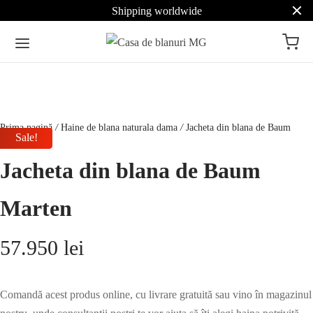
Shipping worldwide
Prima pagină
/
Haine de blana naturala dama
/
Jacheta din blana de Baum
Sale!
Sale!
Sale!
Marten
Jacheta din blana de Baum
Marten
57.950
lei
Comandă acest produs online, cu livrare gratuită sau vino în magazinul