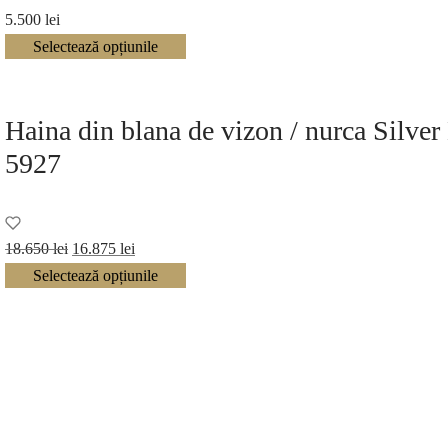
5.500
lei
Selectează opțiunile
Haina din blana de vizon / nurca Silve
5927
Prețul
Prețul
18.650
lei
16.875
lei
inițial a
curent
Selectează opțiunile
fost:
este:
18.650 lei.
16.875 lei.