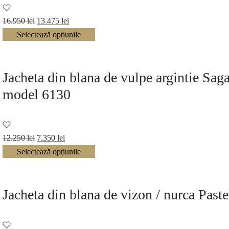
Prețul
Prețul
16.950
lei
13.475
lei
inițial a
curent
Selectează opțiunile
fost:
este:
16.950 lei.
13.475 lei.
Jacheta din blana de vulpe argintie Sa
model 6130
Prețul
Prețul
12.250
lei
7.350
lei
inițial a
curent
Selectează opțiunile
fost:
este:
12.250 lei.
7.350 lei.
Jacheta din blana de vizon / nurca Past