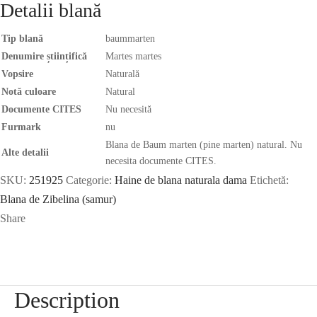
Detalii blană
Tip blană
baummarten
Denumire științifică
Martes martes
Vopsire
Naturală
Notă culoare
Natural
Documente CITES
Nu necesită
Furmark
nu
Blana de Baum marten (pine marten) natural. Nu
Alte detalii
necesita documente CITES.
SKU:
251925
Categorie:
Haine de blana naturala dama
Etichetă:
Blana de Zibelina (samur)
Share
Description