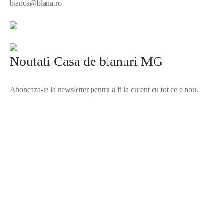
bianca@blana.ro
Noutati Casa de blanuri MG
Aboneaza-te la newsletter pentru a fi la curent cu tot ce e nou.
©2025 Blana.ro . Toate drepturile rezervate.
↓
Contact Us
Contact Form
Name
Phone