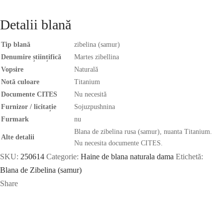
Detalii blană
Tip blană
zibelina (samur)
Denumire științifică
Martes zibellina
Vopsire
Naturală
Notă culoare
Titanium
Documente CITES
Nu necesită
Furnizor / licitație
Sojuzpushnina
Furmark
nu
Blana de zibelina rusa (samur), nuanta Titanium.
Alte detalii
Nu necesita documente CITES.
SKU:
250614
Categorie:
Haine de blana naturala dama
Etichetă:
Blana de Zibelina (samur)
Share