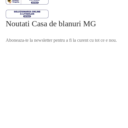
Noutati Casa de blanuri MG
Aboneaza-te la newsletter pentru a fi la curent cu tot ce e nou.
©2025 Blana.ro . Toate drepturile rezervate.
↓
Contact Us
Contact Form
Name
Phone
Email