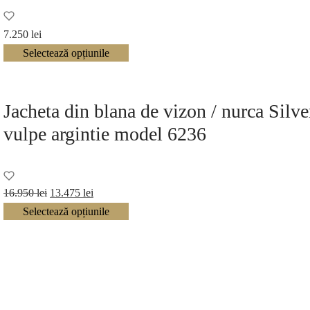
7.250
lei
Selectează opțiunile
Jacheta din blana de vizon / nurca Silve
vulpe argintie model 6236
Prețul
Prețul
16.950
lei
13.475
lei
inițial a
curent
Selectează opțiunile
fost:
este:
16.950 lei.
13.475 lei.