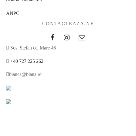
ANPC
CONTACTEAZA-NE
Sos. Stefan cel Mare 46
+40 727 225 262
bianca@blana.ro
↓
Contact Us
Noutati Casa de blanuri MG