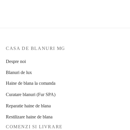
19.750
lei
12.950
lei
Selectează opțiunile
Selectează opțiunile
CASA DE BLANURI MG
Despre noi
Blanuri de lux
Haine de blana la comanda
Curatare blanuri (Fur SPA)
Reparatie haine de blana
Restilizare haine de blana
COMENZI SI LIVRARE