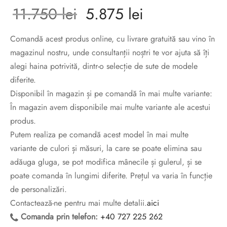
sorii de blana
are blanuri (Fur SPA)
Prețul
Prețul
11.750
lei
5.875
lei
inițial a
curent
Comandă acest produs online, cu livrare gratuită sau vino în
magazinul nostru, unde consultanții noștri te vor ajuta să îți
fost:
este:
alegi haina potrivită, dintr-o selecție de sute de modele
diferite.
11.750 lei.
5.875 lei.
Disponibil în magazin și pe comandă în mai multe variante:
În magazin avem disponibile mai multe variante ale acestui
produs.
Putem realiza pe comandă acest model în mai multe
variante de culori și măsuri, la care se poate elimina sau
adăuga gluga, se pot modifica mânecile și gulerul, și se
poate comanda în lungimi diferite. Prețul va varia în funcție
de personalizări.
Contactează-ne pentru mai multe detalii.
aici
Comanda prin telefon:
+40 727 225 262