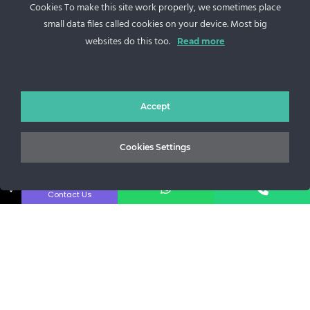
Cookies To make this site work properly, we sometimes place
Sos. Stefan cel Mare 46
small data files called cookies on your device. Most big
websites do this too.
+40 727 225 262
Read more
bianca@blana.ro
Accept
Cookies Settings
↓
Contact Us
Noutati Casa de blanuri MG
Aboneaza-te la newsletter pentru a fi la curent cu tot ce e
nou.