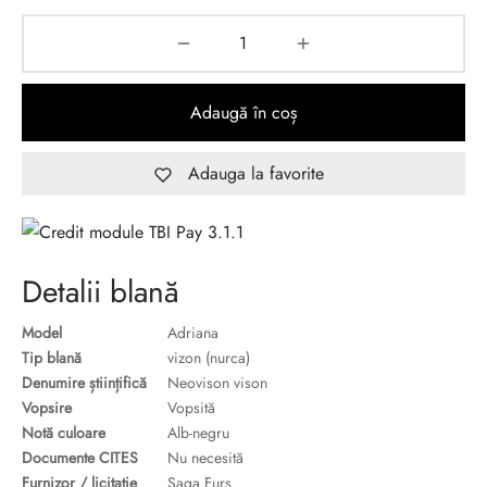
Adaugă în coș
Adauga la favorite
Detalii blană
Model
Adriana
Tip blană
vizon (nurca)
Denumire științifică
Neovison vison
Vopsire
Vopsită
Notă culoare
Alb-negru
Documente CITES
Nu necesită
Furnizor / licitație
Saga Furs