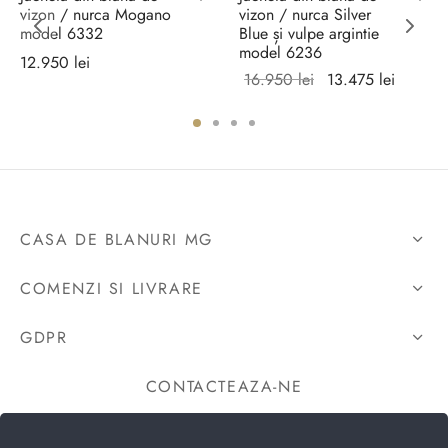
vizon / nurca Mogano
vizon / nurca Silver
model 6332
Blue și vulpe argintie
model 6236
12.950
lei
Prețul
Prețul
16.950
lei
13.475
lei
Selectează
inițial a
curent
Selectează
opțiunile
fost:
este:
opțiunile
16.950 lei.
13.475 
CASA DE BLANURI MG
COMENZI SI LIVRARE
GDPR
CONTACTEAZA-NE