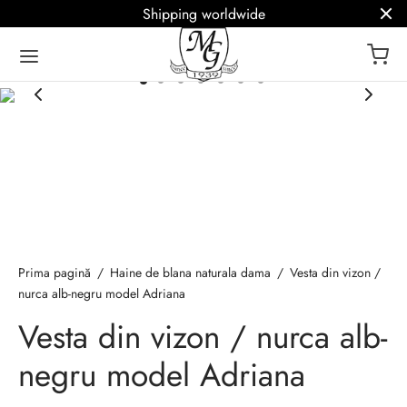
Shipping worldwide
ack
ack
ack
ack
ack
a de blanuri MG
 – Blanuri de lux
icii
Q
ână
Prima pagină
/
Haine de blana naturala dama
/
Vesta din vizon /
ark
 de blana naturala
oke / Haine la comanda
r termeni blanarie
sh
nurca alb-negru model Adriana
Vesta din vizon / nurca alb-
e de blana
atie haine de blana
negru model Adriana
 / Etole de blana
lizare haine de blana